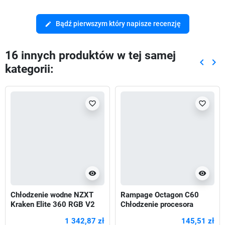
Bądź pierwszym który napisze recenzję
edit
16 innych produktów w tej samej
keyboard_arrow_left
keyboard_arrow_right
kategorii:
Poprze
Nas
favorite_border
favorite_border
visibility
visibility
Chłodzenie wodne NZXT
Rampage Octagon C60
Kraken Elite 360 RGB V2
Chłodzenie procesora
LCD
LGA1700/AM5 1800RPM
1 342,87 zł
145,51 zł
2 wentylatory 120mm