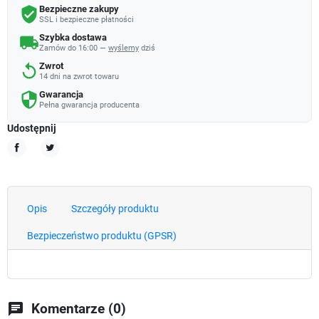
Bezpieczne zakupy
verified_user
SSL i bezpieczne płatności
Szybka dostawa
local_shipping
Zamów do 16:00 —
wyślemy
dziś
Zwrot
replay
14 dni na zwrot towaru
Gwarancja
security
Pełna gwarancja producenta
Udostępnij
Udostępnij
Tweetuj
Opis
Szczegóły produktu
Bezpieczeństwo produktu (GPSR)
chat
Komentarze (0)