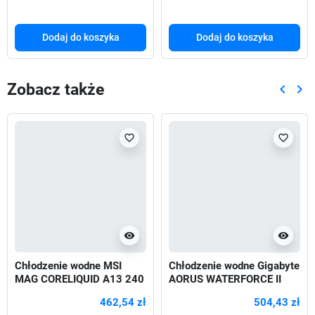
ARGB PWM
Dodaj do koszyka
Dodaj do koszyka
Zobacz także
keyboard_arrow_left
keyboard_arrow_right
Poprze
Nas
favorite_border
favorite_border
visibility
visibility
Chłodzenie wodne MSI
Chłodzenie wodne Gigabyte
MAG CORELIQUID A13 240
AORUS WATERFORCE II
WHITE ARGB 2x120mm
360
462,54 zł
504,43 zł