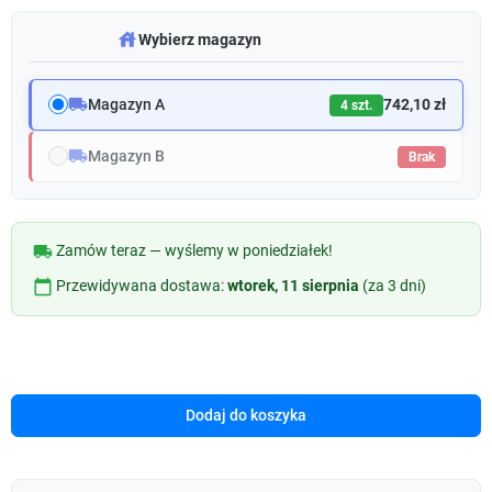
warehouse
Wybierz magazyn
local_shipping
Magazyn A
742,10 zł
4 szt.
local_shipping
Magazyn B
Brak
local_shipping
Zamów teraz — wyślemy w poniedziałek!
calendar_today
Przewidywana dostawa:
wtorek, 11 sierpnia
(za 3 dni)
Dodaj do koszyka