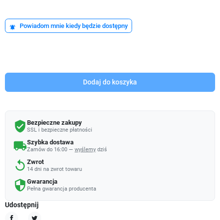
Powiadom mnie kiedy będzie dostępny
notifications_active
Dodaj do koszyka
Bezpieczne zakupy
verified_user
SSL i bezpieczne płatności
Szybka dostawa
local_shipping
Zamów do 16:00 —
wyślemy
dziś
Zwrot
replay
14 dni na zwrot towaru
Gwarancja
security
Pełna gwarancja producenta
Udostępnij