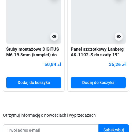
visibility
visibility
Śruby montażowe DIGITUS
Panel szczotkowy Lanberg
M6 19.8mm (komplet) do
AK-1102-S do szafy 19"
komponentów RACK 10" i
montowany w przepustach
50,84 zł
35,26 zł
19"
Dodaj do koszyka
Dodaj do koszyka
Otrzymuj informację o nowościach i wyprzedażach