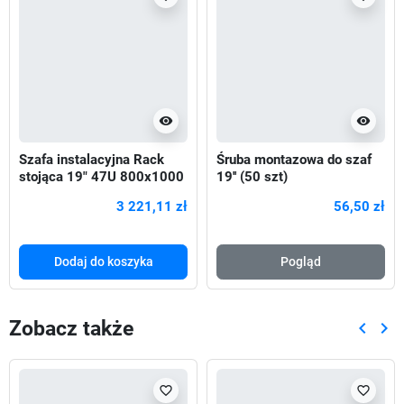
visibility
visibility
Szafa instalacyjna Rack
Śruba montazowa do szaf
stojąca 19" 47U 800x1000
19'' (50 szt)
Drzwi Perforowane czarna
3 221,11 zł
56,50 zł
Dodaj do koszyka
Pogląd
Zobacz także
keyboard_arrow_left
keyboard_arrow_right
Poprze
Nas
favorite_border
favorite_border