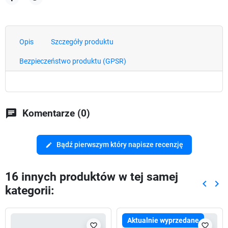
Udostępnij
Tweetuj
Opis
Szczegóły produktu
Bezpieczeństwo produktu (GPSR)
chat
Komentarze (0)
Bądź pierwszym który napisze recenzję
edit
16 innych produktów w tej samej
keyboard_arrow_left
keyboard_arrow_right
kategorii:
Poprze
Nas
Aktualnie wyprzedane
favorite_border
favorite_border