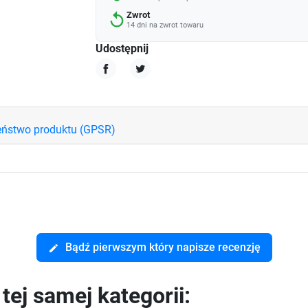
Zwrot
replay
14 dni na zwrot towaru
Udostępnij
Udostępnij
Tweetuj
eństwo produktu (GPSR)
Bądź pierwszym który napisze recenzję
edit
ej samej kategorii: