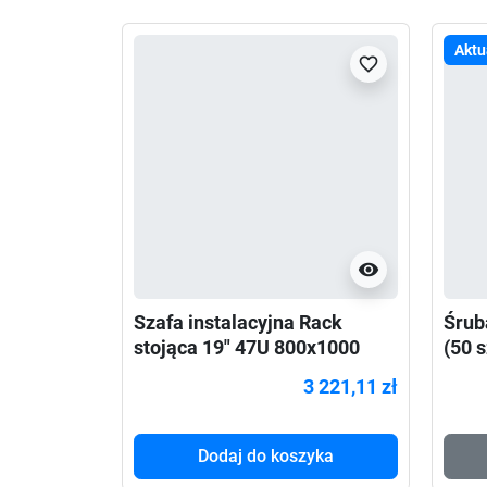
Aktu
favorite_border
visibility
Szafa instalacyjna Rack
Śrub
stojąca 19" 47U 800x1000
(50 s
Drzwi Perforowane czarna
3 221,11 zł
Dodaj do koszyka