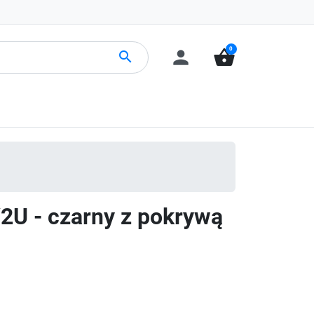
0
person
shopping_basket
search
'/2U - czarny z pokrywą