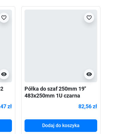
favorite_border
favorite_border
visibility
visibility
52
Półka do szaf 250mm 19"
Organizer
483x250mm 1U czarna
typu RING
40x483x6
47 zł
82,56 zł
Dodaj do koszyka
Do