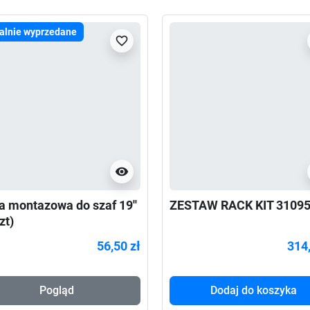
alnie wyprzedane
favorite_border
visibility
a montazowa do szaf 19''
ZESTAW RACK KIT 3109
zt)
56,50 zł
314,
Pogląd
Dodaj do koszyka