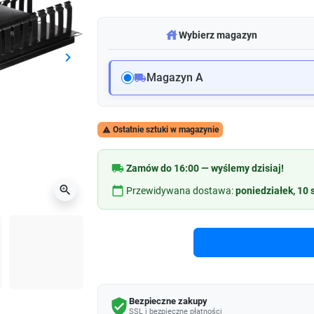
warehouse
Wybierz magazyn
keyboard_arrow_right
Następny
Magazyn A
local_shipping
Ostatnie sztuki w magazynie

local_shipping
Zamów do 16:00 — wyślemy dzisiaj!
zoom_in
calendar_today
Przewidywana dostawa:
poniedziałek, 10 
Bezpieczne zakupy
verified_user
SSL i bezpieczne płatności