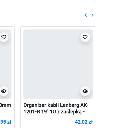
keyboard_arrow_left
keyboard_arrow_right
Poprzedni
Następny
favorite_border
favorite_border
visibility
visibility
350mm
Organizer kabli Lanberg AK-
1201-B 19" 1U z zaślepką -
typ A czarny
,95 zł
42,02 zł