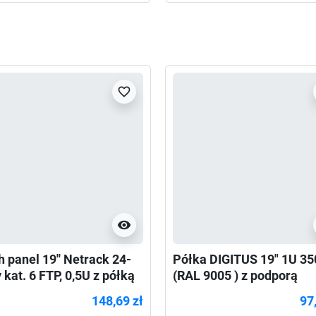
favorite_border
visibility
h panel 19'' Netrack 24-
Półka DIGITUS 19" 1U 
 kat. 6 FTP, 0,5U z półką
(RAL 9005 ) z podporą
148,69 zł
97