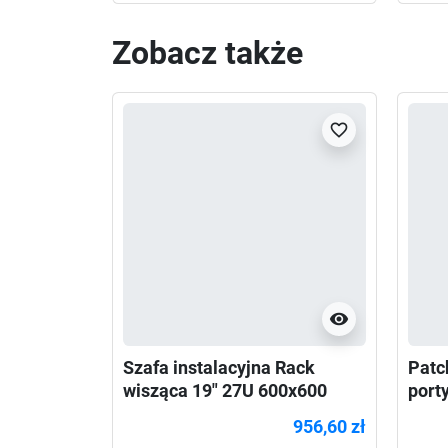
Zobacz także
favorite_border
visibility
Szafa instalacyjna Rack
Patc
wisząca 19" 27U 600x600
porty
szara Lanberg (flat pack)
956,60 zł