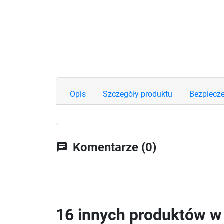
Opis
Szczegóły produktu
Bezpiecz
Komentarze (0)
chat
16 innych produktów w t