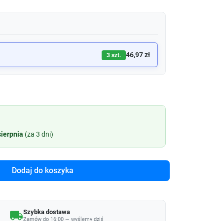
46,97 zł
3 szt.
sierpnia
(za 3 dni)
Dodaj do koszyka
Szybka dostawa
local_shipping
Zamów do 16:00 —
wyślemy
dziś