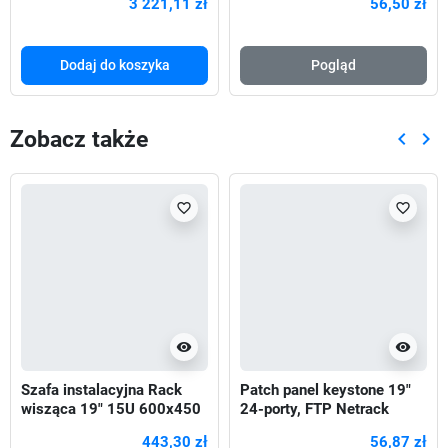
3 221,11 zł
56,50 zł
Dodaj do koszyka
Pogląd
Zobacz także
keyboard_arrow_left
keyboard_arrow_right
Poprze
Nas
favorite_border
favorite_border
visibility
visibility
Szafa instalacyjna Rack
Patch panel keystone 19"
wisząca 19" 15U 600x450
24-porty, FTP Netrack
szara Lanberg (flat pack)
443,30 zł
56,87 zł