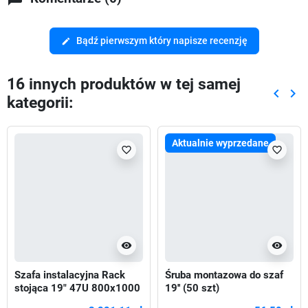
Bądź pierwszym który napisze recenzję
edit
16 innych produktów w tej samej
keyboard_arrow_left
keyboard_arrow_right
kategorii:
Poprze
Nas
Aktualnie wyprzedane
favorite_border
favorite_border
visibility
visibility
Szafa instalacyjna Rack
Śruba montazowa do szaf
stojąca 19" 47U 800x1000
19'' (50 szt)
Drzwi Perforowane czarna