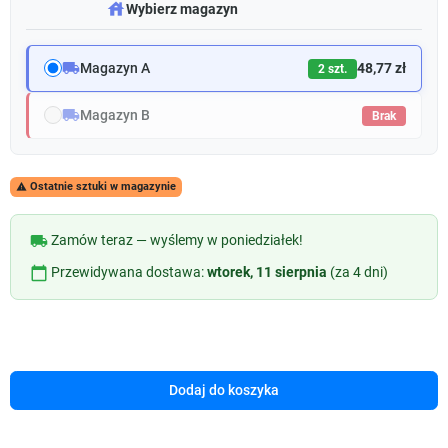
warehouse
Wybierz magazyn
local_shipping
Magazyn A
48,77 zł
2 szt.
local_shipping
Magazyn B
Brak
Ostatnie sztuki w magazynie

local_shipping
Zamów teraz — wyślemy w poniedziałek!
calendar_today
Przewidywana dostawa:
wtorek, 11 sierpnia
(za 4 dni)
Dodaj do koszyka