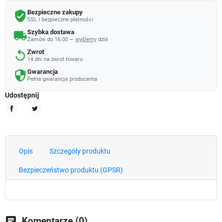
Bezpieczne zakupy
verified_user
SSL i bezpieczne płatności
Szybka dostawa
local_shipping
Zamów do 16:00 —
wyślemy
dziś
Zwrot
replay
14 dni na zwrot towaru
Gwarancja
security
Pełna gwarancja producenta
Udostępnij
Udostępnij
Tweetuj
Opis
Szczegóły produktu
Bezpieczeństwo produktu (GPSR)
chat
Komentarze (0)