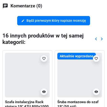
chat
Komentarze (0)
Bądź pierwszym który napisze recenzję
edit
16 innych produktów w tej samej
keyboard_arrow_left
keyboard_arrow_right
kategorii:
Poprze
Nas
Aktualnie wyprzedane
favorite_border
favorite_border
visibility
visibility
Szafa instalacyjna Rack
Śruba montazowa do szaf
stojąca 19" 47U 800x1000
19'' (50 szt)