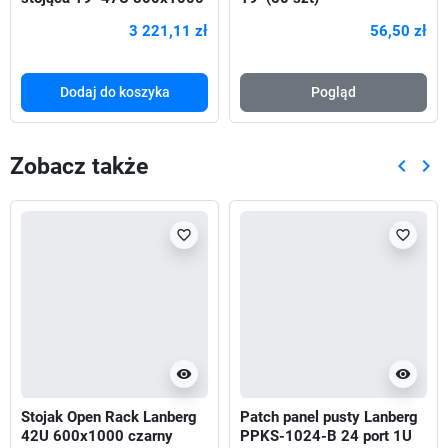
Drzwi Perforowane czarna
3 221,11 zł
56,50 zł
Dodaj do koszyka
Pogląd
Zobacz także
keyboard_arrow_left
keyboard_arrow_right
Poprze
Nas
favorite_border
favorite_border
visibility
visibility
Stojak Open Rack Lanberg
Patch panel pusty Lanberg
42U 600x1000 czarny
PPKS-1024-B 24 port 1U