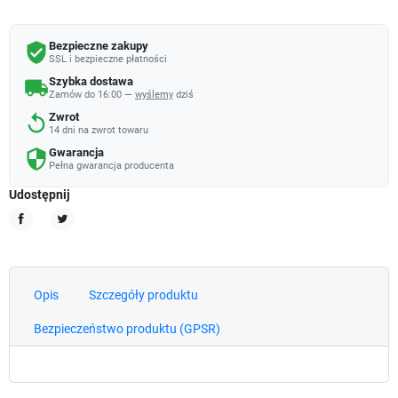
Bezpieczne zakupy
verified_user
SSL i bezpieczne płatności
Szybka dostawa
local_shipping
Zamów do 16:00 —
wyślemy
dziś
Zwrot
replay
14 dni na zwrot towaru
Gwarancja
security
Pełna gwarancja producenta
Udostępnij
Udostępnij
Tweetuj
Opis
Szczegóły produktu
Bezpieczeństwo produktu (GPSR)