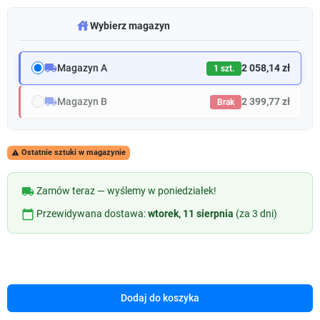
warehouse
Wybierz magazyn
local_shipping
Magazyn A
2 058,14 zł
1 szt.
local_shipping
Magazyn B
2 399,77 zł
Brak
Ostatnie sztuki w magazynie

local_shipping
Zamów teraz — wyślemy w poniedziałek!
calendar_today
Przewidywana dostawa:
wtorek, 11 sierpnia
(za 3 dni)
Dodaj do koszyka