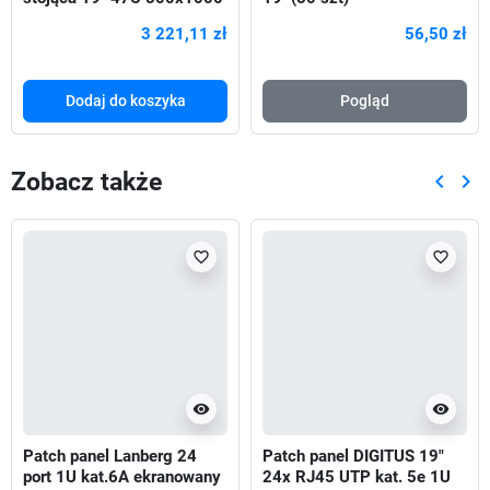
Drzwi Perforowane czarna
3 221,11 zł
56,50 zł
Dodaj do koszyka
Pogląd
Zobacz także
keyboard_arrow_left
keyboard_arrow_right
Poprze
Nas
favorite_border
favorite_border
visibility
visibility
Patch panel Lanberg 24
Patch panel DIGITUS 19"
port 1U kat.6A ekranowany
24x RJ45 UTP kat. 5e 1U