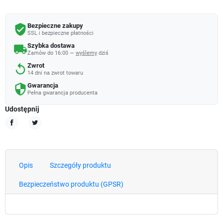
Bezpieczne zakupy
verified_user
SSL i bezpieczne płatności
Szybka dostawa
local_shipping
Zamów do 16:00 —
wyślemy
dziś
Zwrot
replay
14 dni na zwrot towaru
Gwarancja
security
Pełna gwarancja producenta
Udostępnij
Udostępnij
Tweetuj
Opis
Szczegóły produktu
Bezpieczeństwo produktu (GPSR)