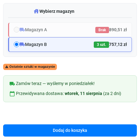
warehouse
Wybierz magazyn
local_shipping
Magazyn A
890,51 zł
Brak
local_shipping
Magazyn B
757,12 zł
3 szt.
Ostatnie sztuki w magazynie

local_shipping
Zamów teraz — wyślemy w poniedziałek!
calendar_today
Przewidywana dostawa:
wtorek, 11 sierpnia
(za 2 dni)
Dodaj do koszyka