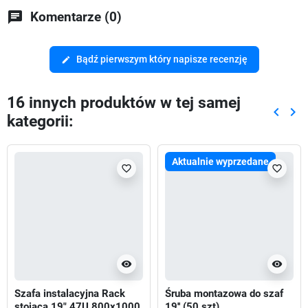
chat
Komentarze (0)
Bądź pierwszym który napisze recenzję
edit
16 innych produktów w tej samej
keyboard_arrow_left
keyboard_arrow_right
kategorii:
Poprze
Nas
Aktualnie wyprzedane
favorite_border
favorite_border
visibility
visibility
Szafa instalacyjna Rack
Śruba montazowa do szaf
stojąca 19" 47U 800x1000
19'' (50 szt)