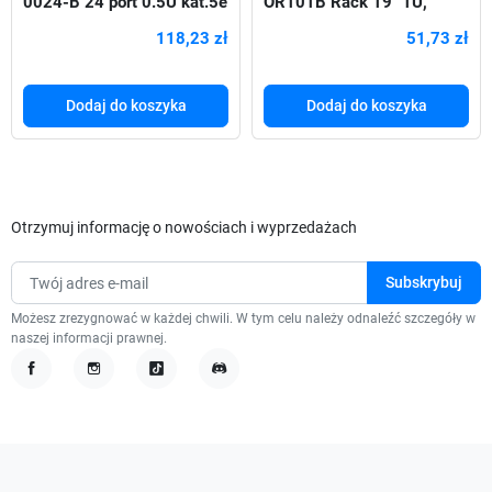
0024-B 24 port 0.5U kat.5e
OR101B Rack 19" 1U,
ekranowany czarny
stalowy, czarny
118,23 zł
51,73 zł
Dodaj do koszyka
Dodaj do koszyka
Otrzymuj informację o nowościach i wyprzedażach
Możesz zrezygnować w każdej chwili. W tym celu należy odnaleźć szczegóły w
naszej informacji prawnej.
Facebook
Instagram
TikTok
Discord