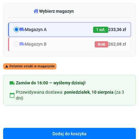
warehouse
Wybierz magazyn
local_shipping
Magazyn A
233,36 zł
1 szt.
local_shipping
Magazyn B
262,08 zł
Brak
Ostatnie sztuki w magazynie

local_shipping
Zamów do 16:00 — wyślemy dzisiaj!
Przewidywana dostawa:
poniedziałek, 10 sierpnia
(za 3
calendar_today
dni)
Dodaj do koszyka