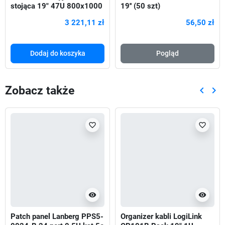
stojąca 19" 47U 800x1000
19'' (50 szt)
Drzwi Perforowane czarna
3 221,11 zł
56,50 zł
Dodaj do koszyka
Pogląd
Zobacz także
keyboard_arrow_left
keyboard_arrow_right
Poprze
Nas
favorite_border
favorite_border
visibility
visibility
Patch panel Lanberg PPS5-
Organizer kabli LogiLink