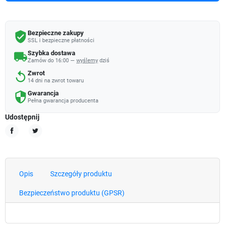
Bezpieczne zakupy
verified_user
SSL i bezpieczne płatności
Szybka dostawa
local_shipping
Zamów do 16:00 —
wyślemy
dziś
Zwrot
replay
14 dni na zwrot towaru
Gwarancja
security
Pełna gwarancja producenta
Udostępnij
Udostępnij
Tweetuj
Opis
Szczegóły produktu
Bezpieczeństwo produktu (GPSR)