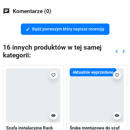
chat
Komentarze (0)
Bądź pierwszym który napisze recenzję
edit
16 innych produktów w tej samej
keyboard_arrow_left
keyboard_arrow_right
kategorii:
Poprze
Nas
Aktualnie wyprzedane
favorite_border
favorite_border
visibility
visibility
Szafa instalacyjna Rack
Śruba montazowa do szaf