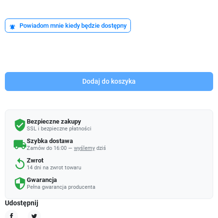
Powiadom mnie kiedy będzie dostępny
notifications_active
Dodaj do koszyka
Bezpieczne zakupy
verified_user
SSL i bezpieczne płatności
Szybka dostawa
local_shipping
Zamów do 16:00 —
wyślemy
dziś
Zwrot
replay
14 dni na zwrot towaru
Gwarancja
security
Pełna gwarancja producenta
Udostępnij