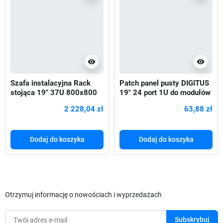
visibility
visibility
Szafa instalacyjna Rack
Patch panel pusty DIGITUS
stojąca 19" 37U 800x800
19" 24 port 1U do modułów
Drzwi Szklane czarna
keystone (RAL 9005)
2 228,04 zł
63,88 zł
Dodaj do koszyka
Dodaj do koszyka
Otrzymuj informację o nowościach i wyprzedażach