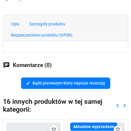
Udostępnij
Tweetuj
Opis
Szczegóły produktu
Bezpieczeństwo produktu (GPSR)
chat
Komentarze (0)
Bądź pierwszym który napisze recenzję
edit
16 innych produktów w tej samej
keyboard_arrow_left
keyboard_arrow_right
kategorii:
Poprze
Nas
Aktualnie wyprzedane
favorite_border
favorite_border