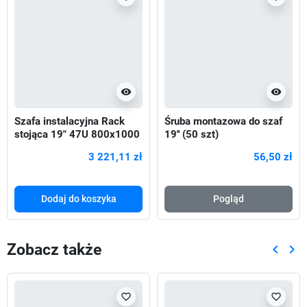
visibility
visibility
Szafa instalacyjna Rack
Śruba montazowa do szaf
stojąca 19" 47U 800x1000
19'' (50 szt)
Drzwi Perforowane czarna
3 221,11 zł
56,50 zł
Dodaj do koszyka
Pogląd
Zobacz także
keyboard_arrow_left
keyboard_arrow_right
Poprze
Nas
favorite_border
favorite_border