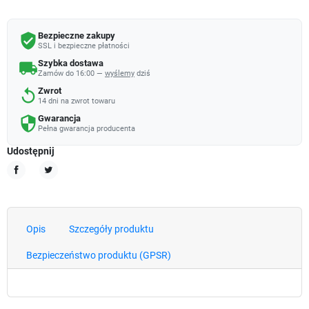
Bezpieczne zakupy
verified_user
SSL i bezpieczne płatności
Szybka dostawa
local_shipping
Zamów do 16:00 —
wyślemy
dziś
Zwrot
replay
14 dni na zwrot towaru
Gwarancja
security
Pełna gwarancja producenta
Udostępnij
Udostępnij
Tweetuj
Opis
Szczegóły produktu
Bezpieczeństwo produktu (GPSR)