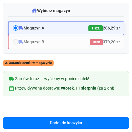
warehouse
Wybierz magazyn
local_shipping
Magazyn A
286,29 zł
1 szt.
local_shipping
Magazyn B
379,20 zł
Brak
Ostatnie sztuki w magazynie

local_shipping
Zamów teraz — wyślemy w poniedziałek!
calendar_today
Przewidywana dostawa:
wtorek, 11 sierpnia
(za 2 dni)
Dodaj do koszyka