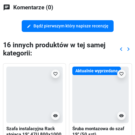
chat
Komentarze (0)
Bądź pierwszym który napisze recenzję
edit
16 innych produktów w tej samej
keyboard_arrow_left
keyboard_arrow_right
kategorii:
Poprze
Nas
Aktualnie wyprzedane
favorite_border
favorite_border
visibility
visibility
Szafa instalacyjna Rack
Śruba montazowa do szaf
stojąca 19" 47U 800x1000
19'' (50 szt)