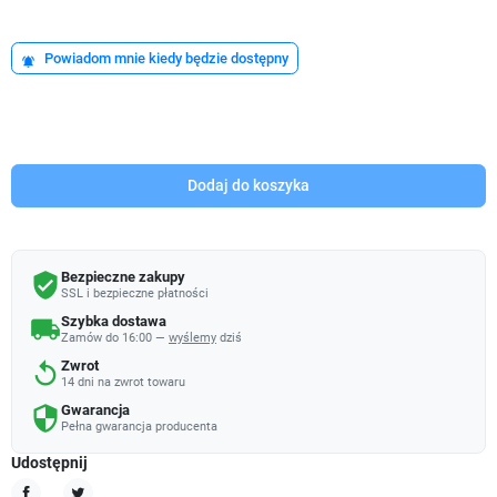
Powiadom mnie kiedy będzie dostępny
notifications_active
Dodaj do koszyka
Bezpieczne zakupy
verified_user
SSL i bezpieczne płatności
Szybka dostawa
local_shipping
Zamów do 16:00 —
wyślemy
dziś
Zwrot
replay
14 dni na zwrot towaru
Gwarancja
security
Pełna gwarancja producenta
Udostępnij