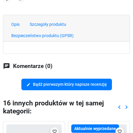
Udostępnij
Tweetuj
Opis
Szczegóły produktu
Bezpieczeństwo produktu (GPSR)
chat
Komentarze (0)
Bądź pierwszym który napisze recenzję
edit
16 innych produktów w tej samej
keyboard_arrow_left
keyboard_arrow_right
kategorii:
Poprze
Nas
Aktualnie wyprzedane
favorite_border
favorite_border