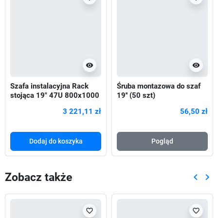
visibility
visibility
Szafa instalacyjna Rack
Śruba montazowa do szaf
stojąca 19" 47U 800x1000
19'' (50 szt)
Drzwi Perforowane czarna
3 221,11 zł
56,50 zł
Dodaj do koszyka
Pogląd
Zobacz także
keyboard_arrow_left
keyboard_arrow_right
Poprze
Nas
favorite_border
favorite_border