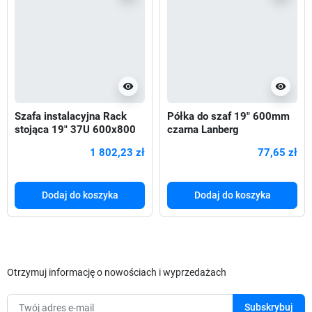
visibility
visibility
Szafa instalacyjna Rack
Półka do szaf 19" 600mm
stojąca 19" 37U 600x800
czarna Lanberg
czarna drzwi szklane LCD
(1U/483x300mm udźwig
1 802,23 zł
77,65 zł
do 25kg, montaż
Dodaj do koszyka
Dodaj do koszyka
Otrzymuj informację o nowościach i wyprzedażach