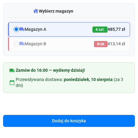
warehouse
Wybierz magazyn
local_shipping
Magazyn A
485,77 zł
4 szt.
local_shipping
Magazyn B
413,14 zł
Brak
local_shipping
Zamów do 16:00 — wyślemy dzisiaj!
Przewidywana dostawa:
poniedziałek, 10 sierpnia
(za 3
calendar_today
dni)
Dodaj do koszyka