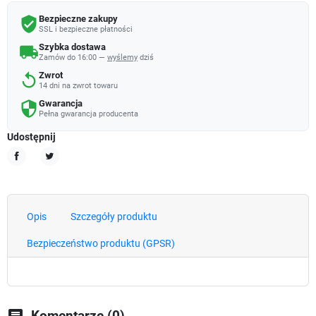
Bezpieczne zakupy
verified_user
SSL i bezpieczne płatności
Szybka dostawa
local_shipping
Zamów do 16:00 —
wyślemy
dziś
Zwrot
replay
14 dni na zwrot towaru
Gwarancja
security
Pełna gwarancja producenta
Udostępnij
Udostępnij
Tweetuj
Opis
Szczegóły produktu
Bezpieczeństwo produktu (GPSR)
chat
Komentarze (0)