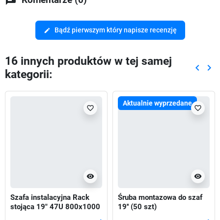
Bądź pierwszym który napisze recenzję
edit
16 innych produktów w tej samej
keyboard_arrow_left
keyboard_arrow_right
kategorii:
Poprze
Nas
Aktualnie wyprzedane
favorite_border
favorite_border
visibility
visibility
Szafa instalacyjna Rack
Śruba montazowa do szaf
stojąca 19" 47U 800x1000
19'' (50 szt)
Drzwi Perforowane czarna