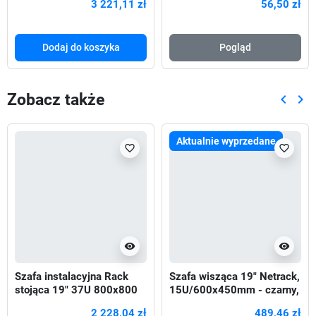
3 221,11 zł
56,50 zł
Dodaj do koszyka
Pogląd
Zobacz także
keyboard_arrow_left
keyboard_arrow_right
Poprze
Nas
Aktualnie wyprzedane
favorite_border
favorite_border
visibility
visibility
Szafa instalacyjna Rack
Szafa wisząca 19" Netrack,
stojąca 19" 37U 800x800
15U/600x450mm - czarny,
Drzwi Szklane czarna
drzwi szklane, otwierane
2 228,04 zł
489,46 zł