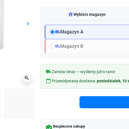
warehouse
Wybierz magazyn
keyboard_arrow_right
Następny
Magazyn A
local_shipping
Magazyn B
local_shipping
local_shipping
Zamów teraz — wyślemy jutro rano!
zoom_in
calendar_today
Przewidywana dostawa:
poniedziałek, 10 
Bezpieczne zakupy
verified_user