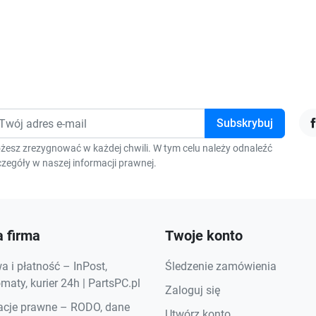
F
żesz zrezygnować w każdej chwili. W tym celu należy odnaleźć
zegóły w naszej informacji prawnej.
 firma
Twoje konto
 i płatność – InPost,
Śledzenie zamówienia
aty, kurier 24h | PartsPC.pl
Zaloguj się
acje prawne – RODO, dane
Utwórz konto