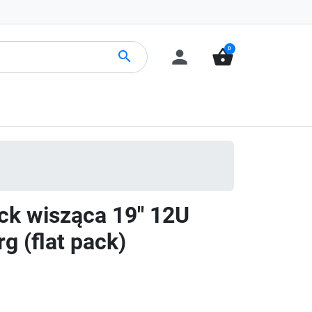
0
person
shopping_basket
search
ack wisząca 19" 12U
g (flat pack)