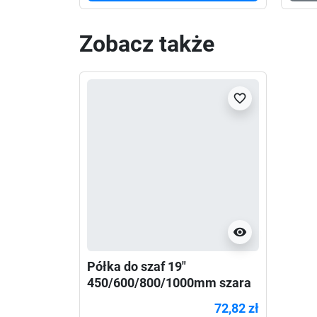
Zobacz także
favorite_border
visibility
Półka do szaf 19"
450/600/800/1000mm szara
Lanberg (1U/483x315mm
72,82 zł
udźwig do