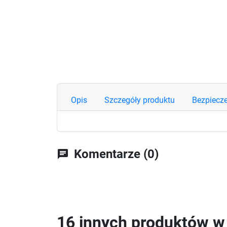
Opis
Szczegóły produktu
Bezpiecz
Komentarze (0)
chat
16 innych produktów w t