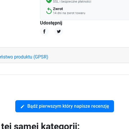
SSL i bezpieczne płatności
Zwrot
replay
14 dni na zwrot towaru
Udostępnij
Udostępnij
Tweetuj
eństwo produktu (GPSR)
Bądź pierwszym który napisze recenzję
edit
ej samej kategorii: