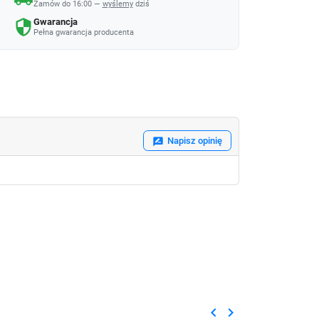
Zamów do 16:00 —
wyślemy
dziś
Gwarancja
security
Pełna gwarancja producenta
Napisz opinię
rate_review
keyboard_arrow_left
keyboard_arrow_right