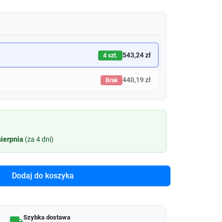
543,24 zł
4 szt.
440,19 zł
Brak
sierpnia
(za 4 dni)
Dodaj do koszyka
Szybka dostawa
local_shipping