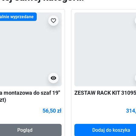
alnie wyprzedane
favorite_border
visibility
a montazowa do szaf 19''
ZESTAW RACK KIT 3109
zt)
56,50 zł
314,
Pogląd
Dodaj do koszyka