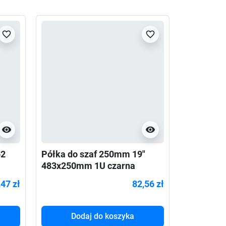
Poprzedni
Następny
favorite_border
favorite_border
visibility
visibility
52
Półka do szaf 250mm 19"
Organizer
483x250mm 1U czarna
typu RING
40x483x6
47 zł
82,56 zł
Dodaj do koszyka
Do