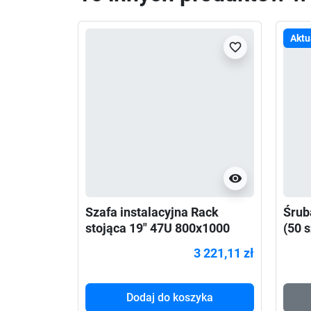
Aktu
favorite_border
visibility
Szafa instalacyjna Rack
Śrub
stojąca 19" 47U 800x1000
(50 s
Drzwi Perforowane czarna
3 221,11 zł
Dodaj do koszyka