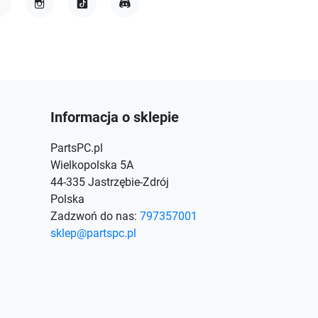
acebook
Instagram
TikTok
Discord
Informacja o sklepie
PartsPC.pl
Wielkopolska 5A
44-335 Jastrzębie-Zdrój
Polska
Zadzwoń do nas:
797357001
sklep@partspc.pl