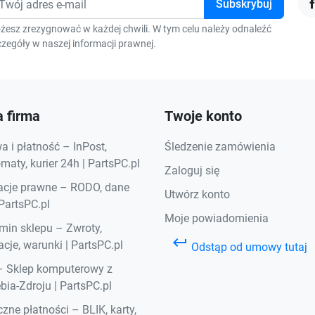
F
żesz zrezygnować w każdej chwili. W tym celu należy odnaleźć
zegóły w naszej informacji prawnej.
 firma
Twoje konto
 i płatność – InPost,
Śledzenie zamówienia
aty, kurier 24h | PartsPC.pl
Zaloguj się
acje prawne – RODO, dane
Utwórz konto
 PartsPC.pl
Moje powiadomienia
min sklepu – Zwroty,
keyboard_return
cje, warunki | PartsPC.pl
Odstąp od umowy tutaj
– Sklep komputerowy z
bia-Zdroju | PartsPC.pl
zne płatności – BLIK, karty,