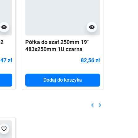
visibility
visibility
52
Półka do szaf 250mm 19"
Organizer
483x250mm 1U czarna
typu RING
40x483x6
47 zł
82,56 zł
Dodaj do koszyka
Do
keyboard_arrow_left
keyboard_arrow_right
Poprzedni
Następny
favorite_border