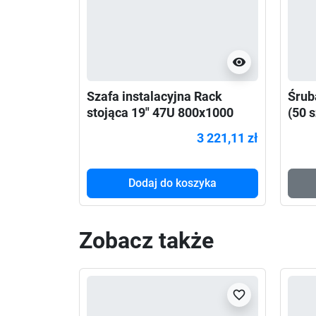
visibility
Szafa instalacyjna Rack
Śrub
stojąca 19" 47U 800x1000
(50 s
Drzwi Perforowane czarna
3 221,11 zł
Dodaj do koszyka
Zobacz także
favorite_border