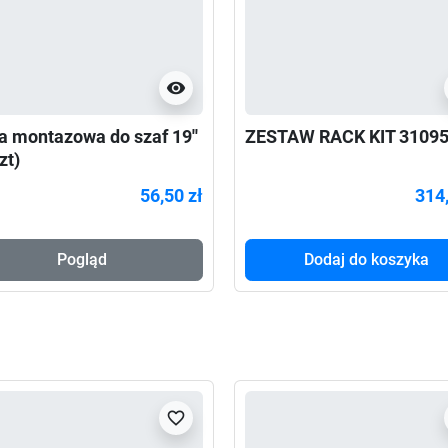
visibility
a montazowa do szaf 19''
ZESTAW RACK KIT 3109
zt)
56,50 zł
314,
Pogląd
Dodaj do koszyka
favorite_border