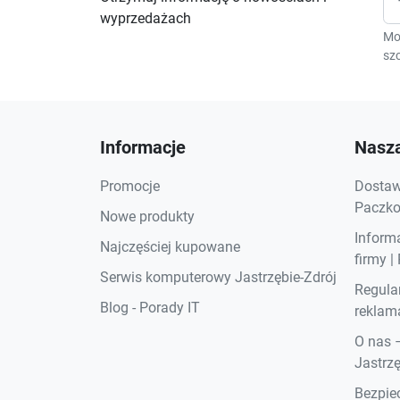
wyprzedażach
Mo
szc
Informacje
Nasza
Promocje
Dostawa
Paczkom
Nowe produkty
Inform
Najczęściej kupowane
firmy |
Serwis komputerowy Jastrzębie-Zdrój
Regula
Blog - Porady IT
reklama
O nas 
Jastrzę
Bezpiec