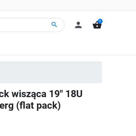
0
person
shopping_basket
search
ack wisząca 19" 18U
rg (flat pack)