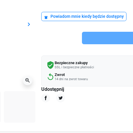
Powiadom mnie kiedy będzie dostępny
notifications_active
keyboard_arrow_right
Następny
Bezpieczne zakupy
verified_user
SSL i bezpieczne płatności
Zwrot
replay
14 dni na zwrot towaru
zoom_in
Udostępnij
Udostępnij
Tweetuj