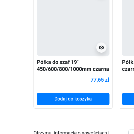
visibility
Półka do szaf 19"
Półk
450/600/800/1000mm czarna
czar
Lanberg (1U/483x315mm
(1U/
77,65 zł
udźwig do
120k
Dodaj do koszyka
Otrzymuj informację o nowościach i