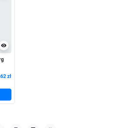
visibility
rg
ch
,62 zł