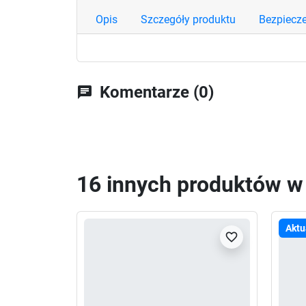
Opis
Szczegóły produktu
Bezpiecz
Komentarze (0)
chat
16 innych produktów w t
Aktu
favorite_border