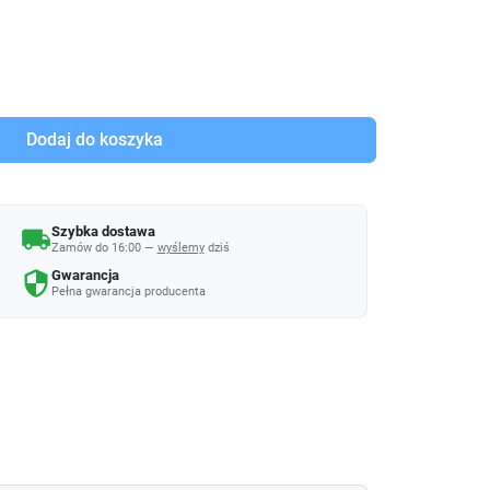
Dodaj do koszyka
Szybka dostawa
local_shipping
Zamów do 16:00 —
wyślemy
dziś
Gwarancja
security
Pełna gwarancja producenta