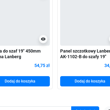
visibility
a do szaf 19" 450mm
Panel szczotkowy Lanbe
na Lanberg
AK-1102-B do szafy 19"
486x270mm udźwig do
montowany w przepusta
54,75 zł
34
g,
Dodaj do koszyka
Dodaj do koszyka