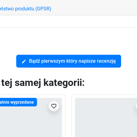
eństwo produktu (GPSR)
Bądź pierwszym który napisze recenzję
edit
ej samej kategorii:
alnie wyprzedane
favorite_border