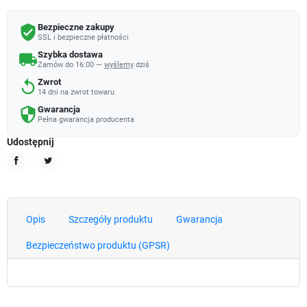
Bezpieczne zakupy
verified_user
SSL i bezpieczne płatności
Szybka dostawa
local_shipping
Zamów do 16:00 —
wyślemy
dziś
Zwrot
replay
14 dni na zwrot towaru
Gwarancja
security
Pełna gwarancja producenta
Udostępnij
Udostępnij
Tweetuj
Opis
Szczegóły produktu
Gwarancja
Bezpieczeństwo produktu (GPSR)