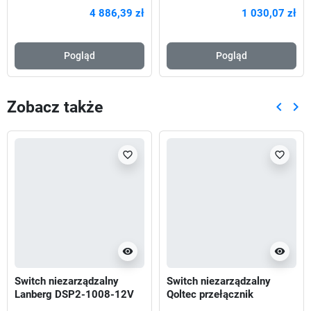
48x1GE 40x PoE+ 8x
2S+OUT netPower 16P 16x
4 886,39 zł
1 030,07 zł
PoE++
1GbE PoE 2x
Pogląd
Pogląd
Zobacz także
keyboard_arrow_left
keyboard_arrow_right
Poprze
Nas
favorite_border
favorite_border
visibility
visibility
Switch niezarządzalny
Switch niezarządzalny
Lanberg DSP2-1008-12V
Qoltec przełącznik
8-Port 1000Mb/s Desktop
sieciowy 8 x port RJ45 |