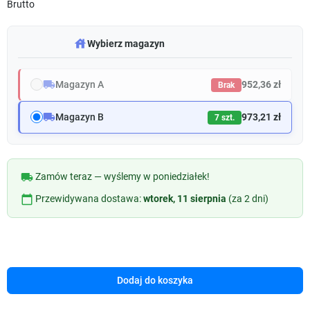
Brutto
warehouse
Wybierz magazyn
local_shipping
Magazyn A
952,36 zł
Brak
local_shipping
Magazyn B
973,21 zł
7 szt.
local_shipping
Zamów teraz — wyślemy w poniedziałek!
calendar_today
Przewidywana dostawa:
wtorek, 11 sierpnia
(za 2 dni)
Dodaj do koszyka