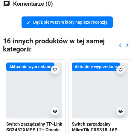
chat
Komentarze (0)
Bądź pierwszym który napisze recenzję
edit
16 innych produktów w tej samej
keyboard_arrow_left
keyboard_arrow_right
kategorii:
Poprze
Nas
Aktualnie wyprzedane
Aktualnie wyprzedane
favorite_border
favorite_border
visibility
visibility
Switch zarządzalny TP-Link
Switch zarządzalny
SG3452XMPP L2+ Omada
MikroTik CRS318-16P-