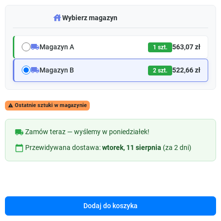
warehouse
Wybierz magazyn
local_shipping
Magazyn A
563,07 zł
1 szt.
local_shipping
Magazyn B
522,66 zł
2 szt.
Ostatnie sztuki w magazynie

local_shipping
Zamów teraz — wyślemy w poniedziałek!
calendar_today
Przewidywana dostawa:
wtorek, 11 sierpnia
(za 2 dni)
Dodaj do koszyka