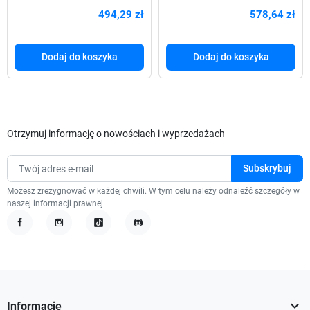
Midi z oknem bez zasilacza
oknem Czarna
494,29 zł
578,64 zł
Dodaj do koszyka
Dodaj do koszyka
Otrzymuj informację o nowościach i wyprzedażach
Możesz zrezygnować w każdej chwili. W tym celu należy odnaleźć szczegóły w
naszej informacji prawnej.
Facebook
Instagram
TikTok
Discord

Informacje