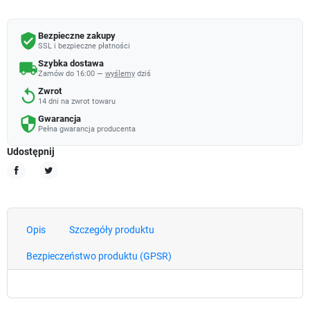
Bezpieczne zakupy
verified_user
SSL i bezpieczne płatności
Szybka dostawa
local_shipping
Zamów do 16:00 —
wyślemy
dziś
Zwrot
replay
14 dni na zwrot towaru
Gwarancja
security
Pełna gwarancja producenta
Udostępnij
Udostępnij
Tweetuj
Opis
Szczegóły produktu
Bezpieczeństwo produktu (GPSR)