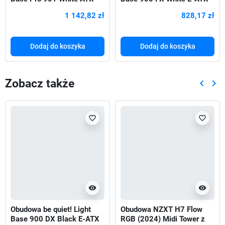
Midi z oknem bez zasilacza
Midi ARGB z oknem bez
1 142,82 zł
828,17 zł
Dodaj do koszyka
Dodaj do koszyka
Zobacz także
keyboard_arrow_left
keyboard_arrow_right
Poprze
Nas
favorite_border
favorite_border
visibility
visibility
Obudowa be quiet! Light
Obudowa NZXT H7 Flow
Base 900 DX Black E-ATX
RGB (2024) Midi Tower z