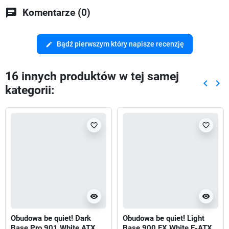
chat
Komentarze (0)
Bądź pierwszym który napisze recenzję
edit
16 innych produktów w tej samej
keyboard_arrow_left
keyboard_arrow_right
kategorii:
Poprze
Nas
favorite_border
favorite_border
visibility
visibility
Obudowa be quiet! Dark
Obudowa be quiet! Light
Base Pro 901 White ATX
Base 900 FX White E-ATX