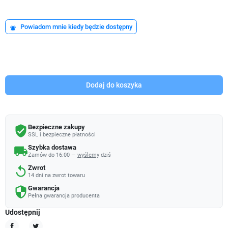
Powiadom mnie kiedy będzie dostępny
notifications_active
Dodaj do koszyka
Bezpieczne zakupy
verified_user
SSL i bezpieczne płatności
Szybka dostawa
local_shipping
Zamów do 16:00 —
wyślemy
dziś
Zwrot
replay
14 dni na zwrot towaru
Gwarancja
security
Pełna gwarancja producenta
Udostępnij