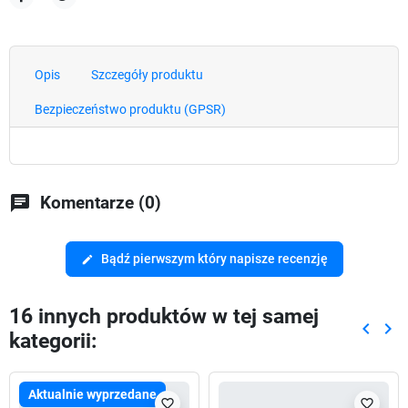
Udostępnij
Tweetuj
Opis
Szczegóły produktu
Bezpieczeństwo produktu (GPSR)
chat
Komentarze (0)
Bądź pierwszym który napisze recenzję
edit
16 innych produktów w tej samej
keyboard_arrow_left
keyboard_arrow_right
kategorii:
Poprze
Nas
Aktualnie wyprzedane
favorite_border
favorite_border