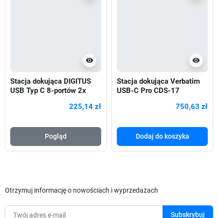
visibility
visibility
Stacja dokująca DIGITUS
Stacja dokująca Verbatim
USB Typ C 8-portów 2x
USB-C Pro CDS-17
HDMI 4K/60Hz PD 3.0
3xHDMI 2xDP RJ-45
225,14 zł
750,63 zł
5xUSB 2xUSB-C
Pogląd
Dodaj do koszyka
Otrzymuj informację o nowościach i wyprzedażach