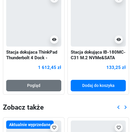
visibility
visibility
Stacja dokujaca ThinkPad
Stacja dokująca IB-180MC-
Thunderbolt 4 Dock -
C31 M.2 NVMe&SATA
40B00300EU
Docking, USB 3.2 (Gen2)
1 612,45 zł
133,25 zł
Type-C, Aluminium
Pogląd
Dodaj do koszyka
Zobacz także
keyboard_arrow_left
keyboard_arrow_right
Poprze
Nas
Aktualnie wyprzedane
favorite_border
favorite_border