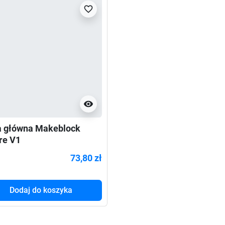
favorite_border
visibility
a główna Makeblock
re V1
73,80 zł
Dodaj do koszyka