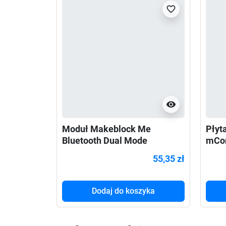
favorite_border
visibility
Moduł Makeblock Me
Płyt
Bluetooth Dual Mode
mCo
55,35 zł
Dodaj do koszyka