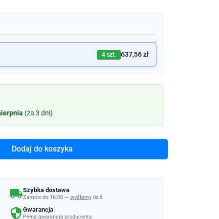
637,56 zł
4 szt.
sierpnia
(za 3 dni)
Dodaj do koszyka
Szybka dostawa
local_shipping
Zamów do 16:00 —
wyślemy
dziś
Gwarancja
security
Pełna gwarancja producenta