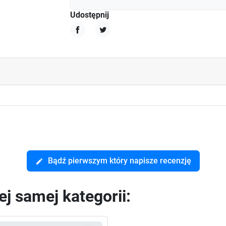
Udostępnij
Udostępnij
Tweetuj
Bądź pierwszym który napisze recenzję
edit
j samej kategorii: