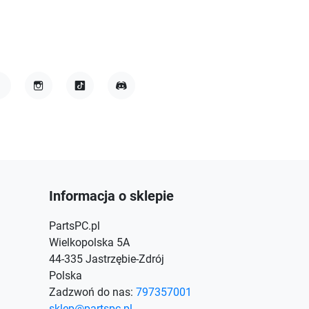
acebook
Instagram
TikTok
Discord
Informacja o sklepie
PartsPC.pl
Wielkopolska 5A
44-335 Jastrzębie-Zdrój
Polska
Zadzwoń do nas:
797357001
sklep@partspc.pl