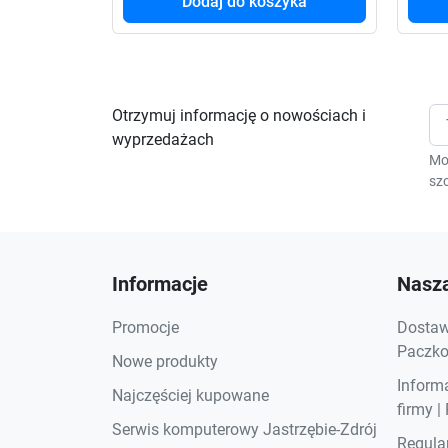
Dodaj do koszyka
Otrzymuj informację o nowościach i
wyprzedażach
Mo
szc
Informacje
Nasza
Promocje
Dostawa
Paczkom
Nowe produkty
Inform
Najczęściej kupowane
firmy |
Serwis komputerowy Jastrzębie-Zdrój
Regula