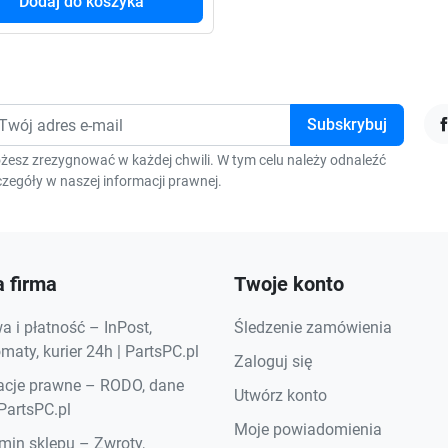
Dodaj do koszyka
F
żesz zrezygnować w każdej chwili. W tym celu należy odnaleźć
zegóły w naszej informacji prawnej.
 firma
Twoje konto
 i płatność – InPost,
Śledzenie zamówienia
aty, kurier 24h | PartsPC.pl
Zaloguj się
acje prawne – RODO, dane
Utwórz konto
 PartsPC.pl
Moje powiadomienia
min sklepu – Zwroty,