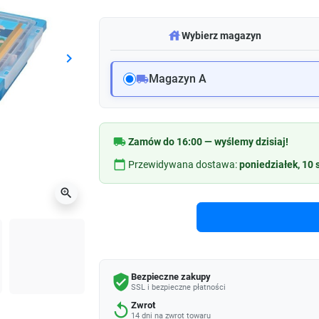
warehouse
Wybierz magazyn
keyboard_arrow_right
Następny
Magazyn A
local_shipping
local_shipping
Zamów do 16:00 — wyślemy dzisiaj!
calendar_today
Przewidywana dostawa:
poniedziałek, 10 
zoom_in
Bezpieczne zakupy
verified_user
SSL i bezpieczne płatności
Zwrot
replay
14 dni na zwrot towaru