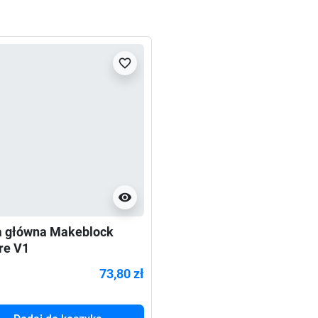
favorite_border
visibility
a główna Makeblock
re V1
73,80 zł