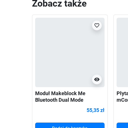
Zobacz także
favorite_border
visibility
Moduł Makeblock Me
Płyt
Bluetooth Dual Mode
mCo
55,35 zł