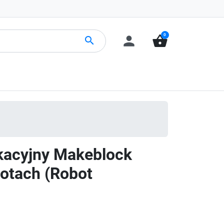
0
person
shopping_basket
search
kacyjny Makeblock
otach (Robot