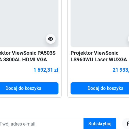
visibility
ektor ViewSonic PA503S
Projektor ViewSonic
A 3800AL HDMI VGA
LS960WU Laser WUXGA
8500AL 2xHDMI USB RJ
1 692,31 zł
21 933,
RS232
Dodaj do koszyka
Dodaj do koszyka