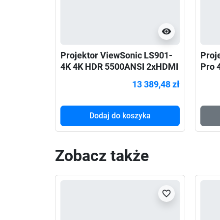
visibility
Projektor ViewSonic LS901-
Proj
4K 4K HDR 5500ANSI 2xHDMI
Pro 
USB RS232 RJ45
dedy
13 389,48 zł
Dodaj do koszyka
Zobacz także
favorite_border