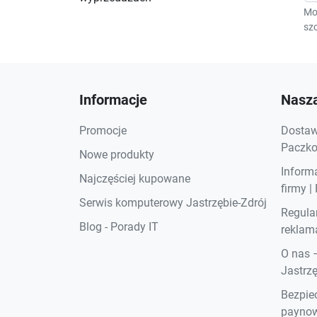
Mo
szc
Informacje
Nasza
Promocje
Dostawa
Paczkom
Nowe produkty
Inform
Najczęściej kupowane
firmy |
Serwis komputerowy Jastrzębie-Zdrój
Regula
Blog - Porady IT
reklama
O nas 
Jastrzę
Bezpiec
paynow