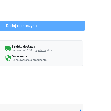
Dodaj do koszyka
Szybka dostawa
local_shipping
Zamów do 16:00 —
wyślemy
dziś
Gwarancja
security
Pełna gwarancja producenta