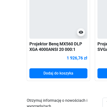
visibility
Projektor Benq MX560 DLP
Proj
XGA 4000ANSI 20 000:1
SVG
2xHDMI
1 926,76 zł
Dodaj do koszyka
Otrzymuj informację o nowościach i
wyprzedażach