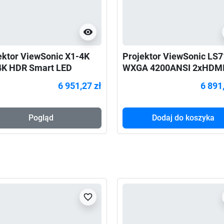
visibility
ektor ViewSonic X1-4K
Projektor ViewSonic LS
4K HDR Smart LED
WXGA 4200ANSI 2xHDM
kowany dla Xbox
6 951,27 zł
6 891
Pogląd
Dodaj do koszyka
favorite_border