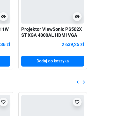
visibility
visibility
711W
Projektor ViewSonic PS502X
Projekto
I
ST XGA 4000AL HDMI VGA
3LCD FHD
USB
HDMI And
,36 zł
2 639,25 zł
Dodaj do koszyka
Do
keyboard_arrow_left
keyboard_arrow_right
Poprzedni
Następny
favorite_border
favorite_border