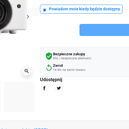
Powiadom mnie kiedy będzie dostępny
notifications_active
keyboard_arrow_right
Następny
Bezpieczne zakupy
verified_user
SSL i bezpieczne płatności
Zwrot
replay
14 dni na zwrot towaru
zoom_in
Udostępnij
Udostępnij
Tweetuj