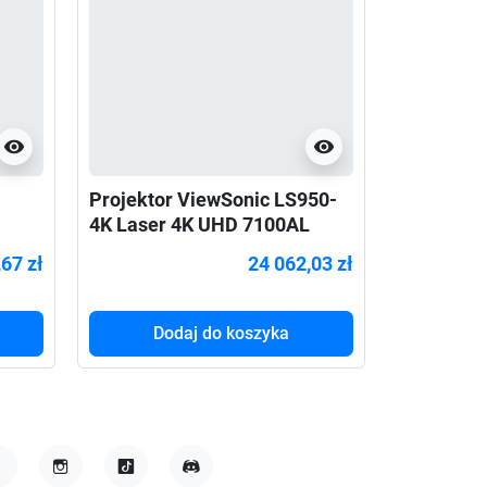
visibility
visibility
Projektor ViewSonic LS950-
4K Laser 4K UHD 7100AL
45
HDMI USB RJ45 RS232
67 zł
24 062,03 zł
Dodaj do koszyka