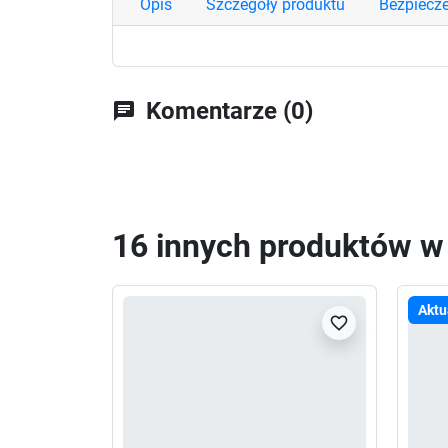
Opis
Szczegóły produktu
Bezpiecz
Komentarze (0)
chat
16 innych produktów w t
Aktu
favorite_border