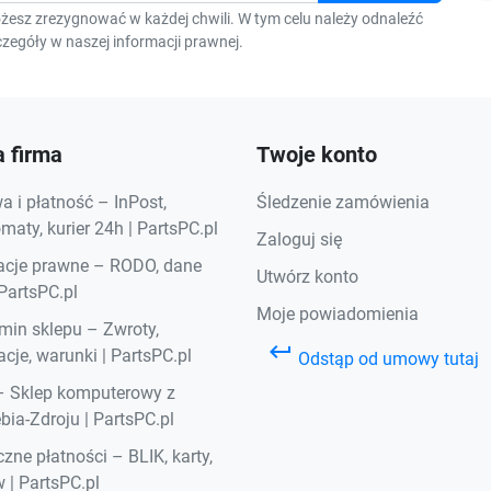
F
żesz zrezygnować w każdej chwili. W tym celu należy odnaleźć
zegóły w naszej informacji prawnej.
 firma
Twoje konto
 i płatność – InPost,
Śledzenie zamówienia
aty, kurier 24h | PartsPC.pl
Zaloguj się
acje prawne – RODO, dane
Utwórz konto
 PartsPC.pl
Moje powiadomienia
min sklepu – Zwroty,
keyboard_return
cje, warunki | PartsPC.pl
Odstąp od umowy tutaj
– Sklep komputerowy z
bia-Zdroju | PartsPC.pl
zne płatności – BLIK, karty,
 | PartsPC.pl