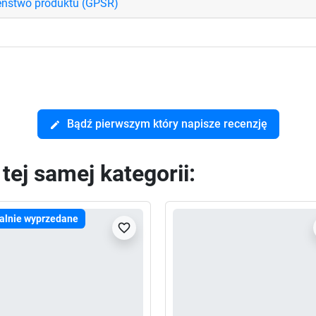
eństwo produktu (GPSR)
Bądź pierwszym który napisze recenzję
edit
ej samej kategorii:
alnie wyprzedane
favorite_border