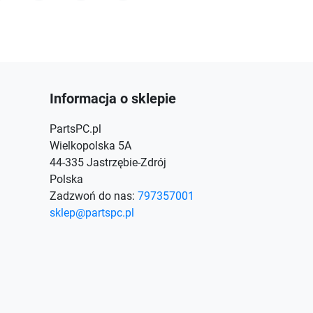
acebook
Instagram
TikTok
Discord
Informacja o sklepie
PartsPC.pl
Wielkopolska 5A
44-335 Jastrzębie-Zdrój
Polska
Zadzwoń do nas:
797357001
sklep@partspc.pl