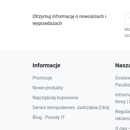
Otrzymuj informację o nowościach i
wyprzedażach
Mo
szc
Informacje
Nasza
Promocje
Dostawa
Paczkom
Nowe produkty
Inform
Najczęściej kupowane
firmy |
Serwis komputerowy Jastrzębie-Zdrój
Regula
Blog - Porady IT
reklama
O nas 