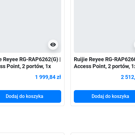
visibility
ie Reyee RG-RAP6262(G) |
Ruijie Reyee RG-RAP6260
ss Point, 2 portów, 1x
Access Point, 2 portów, 1
N, 2xGE, WiFi 6,
1xSFP, 1xPoE IN, WiFi 6,
1 999,84 zł
2 512
hz/5GHz, AX1775, 1x12V
2,4GHz/5GHz, AX1800,
Zewnętrzny, IP68, R
Zewnętrzny, IP68, Roami
Dodaj do koszyka
Dodaj do koszyka