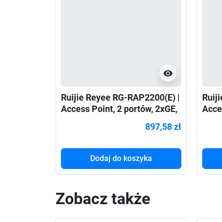
visibility
Ruijie Reyee RG-RAP2200(E) |
Ruij
Access Point, 2 portów, 2xGE,
Acce
1xPoE IN, WiFi 5,
PoE I
897,58 zł
2,4GHz/5GHz, AC1276,
2,4G
Wewnętrzny, Sufitowy, Mesh,
DC, 
Ro
Dodaj do koszyka
Zobacz także