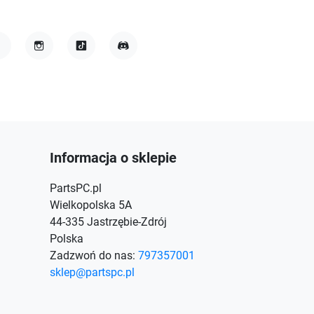
acebook
Instagram
TikTok
Discord
Informacja o sklepie
PartsPC.pl
Wielkopolska 5A
44-335 Jastrzębie-Zdrój
Polska
Zadzwoń do nas:
797357001
sklep@partspc.pl