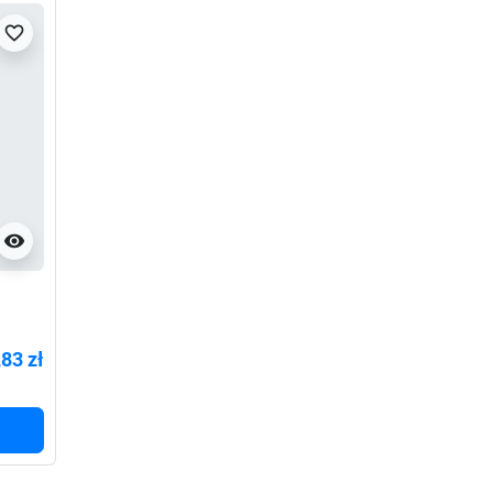
favorite_border
visibility
,83 zł