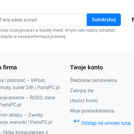
F
żesz zrezygnować w każdej chwili. W tym celu należy odnaleźć
zegóły w naszej informacji prawnej.
 firma
Twoje konto
 i płatność – InPost,
Śledzenie zamówienia
aty, kurier 24h | PartsPC.pl
Zaloguj się
acje prawne – RODO, dane
Utwórz konto
 PartsPC.pl
Moje powiadomienia
min sklepu – Zwroty,
keyboard_return
cje, warunki | PartsPC.pl
Odstąp od umowy tutaj
– Sklep komputerowy z