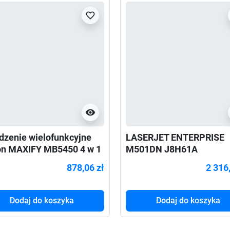
favorite_border
visibility
dzenie wielofunkcyjne
LASERJET ENTERPRISE
n MAXIFY MB5450 4 w 1
M501DN J8H61A
878,06 zł
2 316
Dodaj do koszyka
Dodaj do koszyka