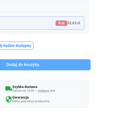
32,63 zł
Brak
y będzie dostępny
Dodaj do koszyka
Szybka dostawa
local_shipping
Zamów do 16:00 —
wyślemy
dziś
Gwarancja
security
Pełna gwarancja producenta