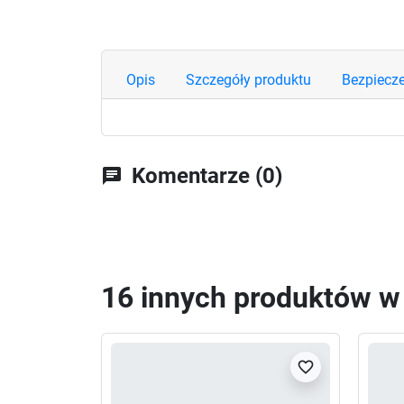
Opis
Szczegóły produktu
Bezpiecz
Komentarze (0)
chat
16 innych produktów w t
favorite_border