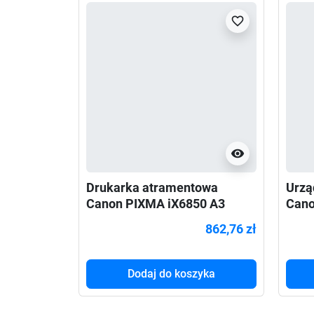
favorite_border
visibility
Drukarka atramentowa
Urzą
Canon PIXMA iX6850 A3
Cano
862,76 zł
Dodaj do koszyka