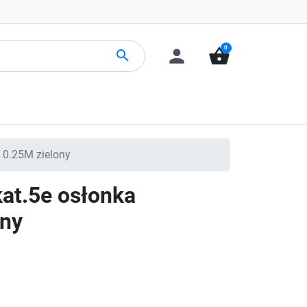
0
person
shopping_basket
search
 0.25M zielony
at.5e osłonka
ony