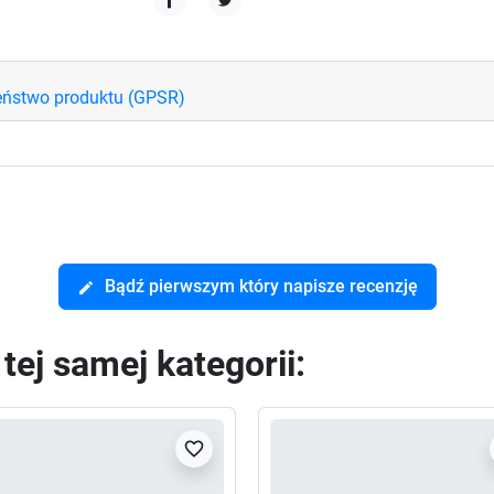
Udostępnij
Tweetuj
eństwo produktu (GPSR)
Bądź pierwszym który napisze recenzję
edit
ej samej kategorii:
favorite_border