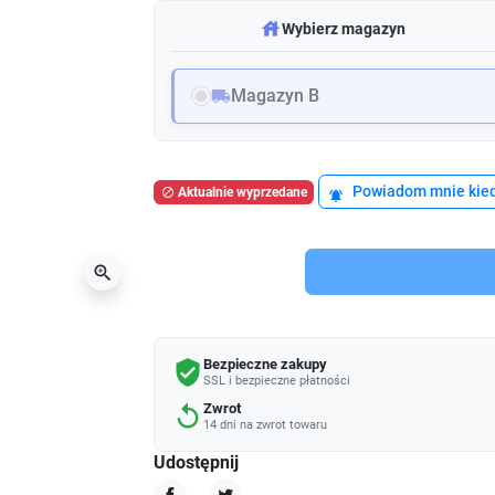
warehouse
Wybierz magazyn
Magazyn B
local_shipping
Powiadom mnie kied
Aktualnie wyprzedane

notifications_active
zoom_in
Bezpieczne zakupy
verified_user
SSL i bezpieczne płatności
Zwrot
replay
14 dni na zwrot towaru
Udostępnij