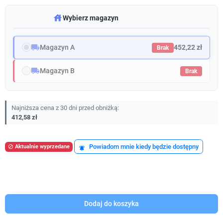
warehouse
Wybierz magazyn
local_shipping
Magazyn A
452,22 zł
Brak
local_shipping
Magazyn B
Brak
Najniższa cena z 30 dni przed obniżką:
412,58 zł
Powiadom mnie kiedy będzie dostępny
Aktualnie wyprzedane

notifications_active
Dodaj do koszyka