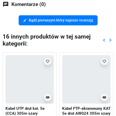
chat
Komentarze (0)
Bądź pierwszym który napisze recenzję
edit
16 innych produktów w tej samej
keyboard_arrow_left
keyboard_arrow_right
kategorii:
Poprze
Nas
favorite_border
favorite_border
visibility
visibility
Kabel UTP drut kat. 5e
Kabel FTP-ekranowany KAT
(CCA) 305m szary
5e drut AWG24 305m szary