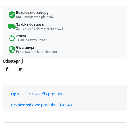
Bezpieczne zakupy
verified_user
SSL i bezpieczne płatności
Szybka dostawa
local_shipping
Zamów do 16:00 —
wyślemy
dziś
Zwrot
replay
14 dni na zwrot towaru
Gwarancja
security
Pełna gwarancja producenta
Udostępnij
Udostępnij
Tweetuj
Opis
Szczegóły produktu
Bezpieczeństwo produktu (GPSR)