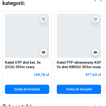
kategorii:
Poprze
Nas
favorite_border
favorite_border
visibility
visibility
Kabel UTP drut kat. 5e
Kabel FTP-ekranowany KAT
(CCA) 305m szary
5e drut AWG24 305m szary
149,78 zł
477,63 zł
Dodaj do koszyka
Dodaj do koszyka