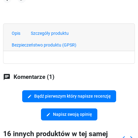
Udostępnij
Tweetuj
Opis
Szczegóły produktu
Bezpieczeństwo produktu (GPSR)
chat
Komentarze (1)
Bądź pierwszym który napisze recenzję
edit
Napisz swoją opinię
edit
16 innych produktów w tej samej
keyboard_arrow_left
keyboard_arrow_right