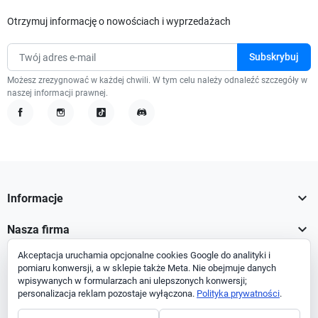
Otrzymuj informację o nowościach i wyprzedażach
Możesz zrezygnować w każdej chwili. W tym celu należy odnaleźć szczegóły w
naszej informacji prawnej.
Facebook
Instagram
TikTok
Discord

Informacje

Nasza firma
Akceptacja uruchamia opcjonalne cookies Google do analityki i

Twoje konto
pomiaru konwersji, a w sklepie także Meta. Nie obejmuje danych
wpisywanych w formularzach ani ulepszonych konwersji;

Informacja o sklepie
personalizacja reklam pozostaje wyłączona.
Polityka prywatności
.