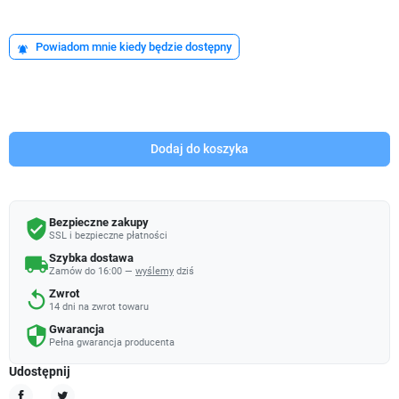
Powiadom mnie kiedy będzie dostępny
notifications_active
Dodaj do koszyka
Bezpieczne zakupy
verified_user
SSL i bezpieczne płatności
Szybka dostawa
local_shipping
Zamów do 16:00 —
wyślemy
dziś
Zwrot
replay
14 dni na zwrot towaru
Gwarancja
security
Pełna gwarancja producenta
Udostępnij