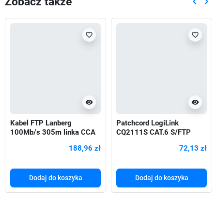
Zobacz także
keyboard_arrow_left
keyboard_arrow_right
Poprze
Nas
favorite_border
favorite_border
visibility
visibility
Kabel FTP Lanberg
Patchcord LogiLink
100Mb/s 305m linka CCA
CQ2111S CAT.6 S/FTP
20m, biały
188,96 zł
72,13 zł
Dodaj do koszyka
Dodaj do koszyka