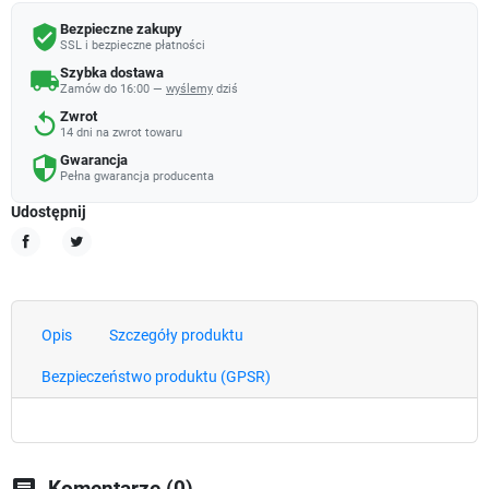
Bezpieczne zakupy
verified_user
SSL i bezpieczne płatności
Szybka dostawa
local_shipping
Zamów do 16:00 —
wyślemy
dziś
Zwrot
replay
14 dni na zwrot towaru
Gwarancja
security
Pełna gwarancja producenta
Udostępnij
Udostępnij
Tweetuj
Opis
Szczegóły produktu
Bezpieczeństwo produktu (GPSR)
chat
Komentarze (0)