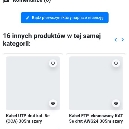
Bądź pierwszym który napisze recenzję
edit
16 innych produktów w tej samej
keyboard_arrow_left
keyboard_arrow_right
kategorii:
Poprze
Nas
favorite_border
favorite_border
visibility
visibility
Kabel UTP drut kat. 5e
Kabel FTP-ekranowany KAT
(CCA) 305m szary
5e drut AWG24 305m szary