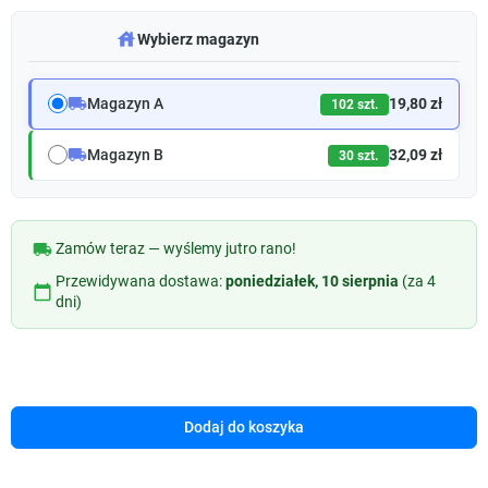
warehouse
Wybierz magazyn
local_shipping
Magazyn A
19,80 zł
102 szt.
local_shipping
Magazyn B
32,09 zł
30 szt.
local_shipping
Zamów teraz — wyślemy jutro rano!
Przewidywana dostawa:
poniedziałek, 10 sierpnia
(za 4
calendar_today
dni)
Dodaj do koszyka