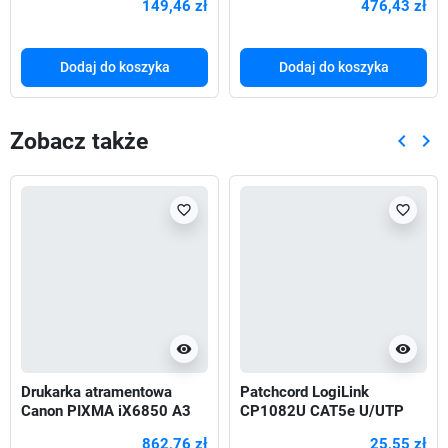
149,46 zł
476,43 zł
Dodaj do koszyka
Dodaj do koszyka
Zobacz także
keyboard_arrow_left
keyboard_arrow_right
Poprze
Nas
favorite_border
favorite_border
visibility
visibility
Drukarka atramentowa
Patchcord LogiLink
Canon PIXMA iX6850 A3
CP1082U CAT5e U/UTP
7,5m, szary
862,76 zł
25,55 zł