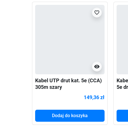
favorite_border
visibility
Kabel UTP drut kat. 5e (CCA)
Kabe
305m szary
5e d
149,36 zł
Dodaj do koszyka