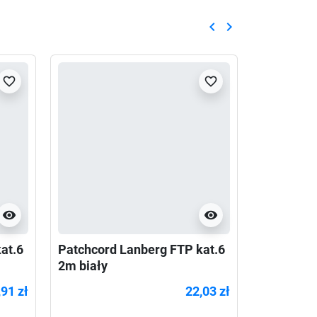
keyboard_arrow_left
keyboard_arrow_right
Poprzedni
Następny
favorite_border
favorite_border
visibility
visibility
at.6
Patchcord Lanberg FTP kat.6
Patchcor
2m biały
kat.5e 5m
,91 zł
22,03 zł