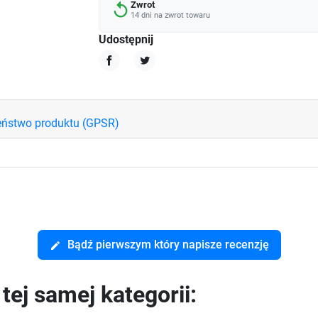
Zwrot
replay
14 dni na zwrot towaru
Udostępnij
Udostępnij
Tweetuj
eństwo produktu (GPSR)
Bądź pierwszym który napisze recenzję
edit
ej samej kategorii: