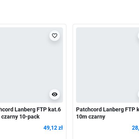
favorite_border
visibility
hcord Lanberg FTP kat.6
Patchcord Lanberg FTP k
 czarny 10-pack
10m czarny
49,12 zł
28