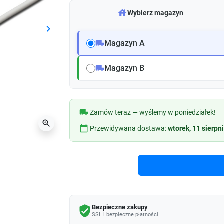
warehouse
Wybierz magazyn
keyboard_arrow_right
Następny
Magazyn A
local_shipping
Magazyn B
local_shipping
local_shipping
Zamów teraz — wyślemy w poniedziałek!
zoom_in
calendar_today
Przewidywana dostawa:
wtorek, 11 sierpn
Bezpieczne zakupy
verified_user
SSL i bezpieczne płatności