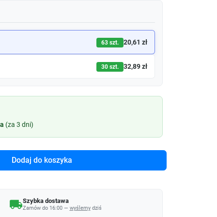
20,61 zł
63 szt.
32,89 zł
30 szt.
ia
(za 3 dni)
Dodaj do koszyka
Szybka dostawa
local_shipping
Zamów do 16:00 —
wyślemy
dziś