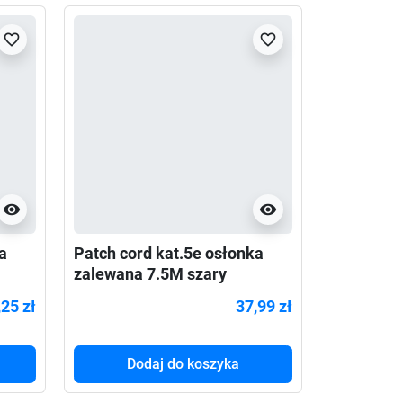
favorite_border
favorite_border
visibility
visibility
a
Patch cord kat.5e osłonka
Patch co
zalewana 7.5M szary
kat.6 osł
,25 zł
37,99 zł
Dodaj do koszyka
Do