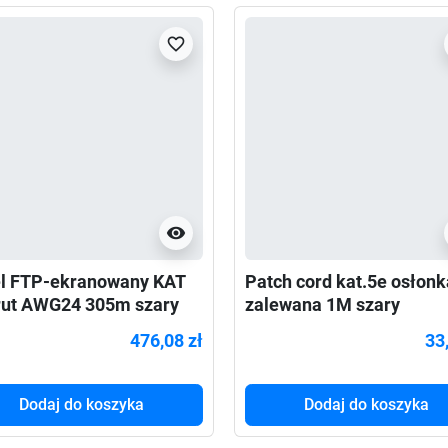
favorite_border
visibility
l FTP-ekranowany KAT
Patch cord kat.5e osłonk
rut AWG24 305m szary
zalewana 1M szary
476,08 zł
33
Dodaj do koszyka
Dodaj do koszyka