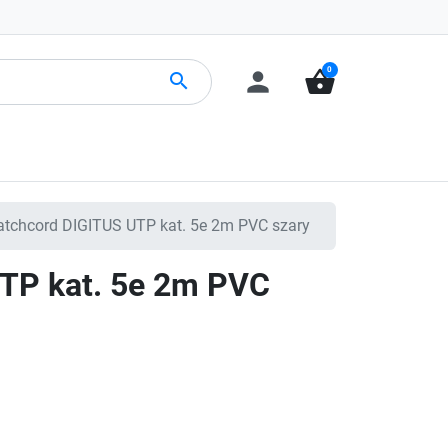
0
person
shopping_basket
search
tchcord DIGITUS UTP kat. 5e 2m PVC szary
TP kat. 5e 2m PVC