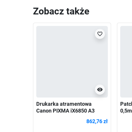
Zobacz także
favorite_border
visibility
Drukarka atramentowa
Patc
Canon PIXMA iX6850 A3
0,5m
862,76 zł