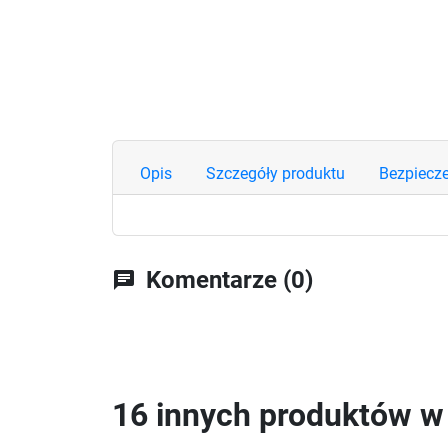
Opis
Szczegóły produktu
Bezpiecz
Komentarze (0)
chat
16 innych produktów w t