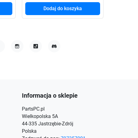
Dodaj do koszyka
Do
acebook
Instagram
TikTok
Discord
Informacja o sklepie
PartsPC.pl
Wielkopolska 5A
44-335 Jastrzębie-Zdrój
Polska