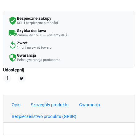
Bezpieczne zakupy
verified_user
SSL i bezpieczne płatności
Szybka dostawa
local_shipping
Zamów do 16:00 —
wyślemy
dziś
Zwrot
replay
14 dni na zwrot towaru
Gwarancja
security
Pełna gwarancja producenta
Udostępnij
Udostępnij
Tweetuj
Opis
Szczegóły produktu
Gwarancja
Bezpieczeństwo produktu (GPSR)