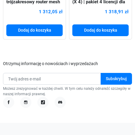
trójzakresowy router mesh
(X 4) | pakiet 4 licencji dla
WiFi 6, 2.5 GbE RJ-45 Port,
urządzeń monitoringu
1 312,05 zł
1 318,91 zł
Dual WAN, 4x4 MIMO,
Synology
VLAN
Dodaj do koszyka
Dodaj do koszyka
Otrzymuj informację o nowościach i wyprzedażach
Możesz zrezygnować w każdej chwili. W tym celu należy odnaleźć szczegóły w
naszej informacji prawnej.
Facebook
Instagram
TikTok
Discord