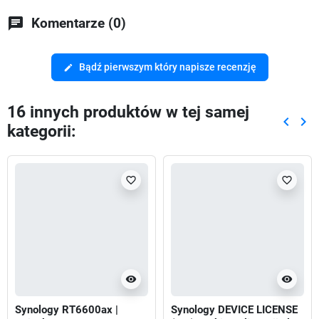
chat
Komentarze (0)
Bądź pierwszym który napisze recenzję
edit
16 innych produktów w tej samej
keyboard_arrow_left
keyboard_arrow_right
kategorii:
Poprze
Nas
favorite_border
favorite_border
visibility
visibility
Synology RT6600ax |
Synology DEVICE LICENSE