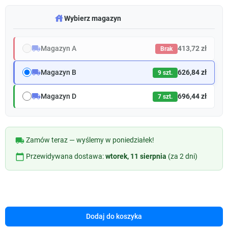
warehouse
Wybierz magazyn
local_shipping
Magazyn A
413,72 zł
Brak
local_shipping
Magazyn B
626,84 zł
9 szt.
local_shipping
Magazyn D
696,44 zł
7 szt.
local_shipping
Zamów teraz — wyślemy w poniedziałek!
calendar_today
Przewidywana dostawa:
wtorek, 11 sierpnia
(za 2 dni)
Dodaj do koszyka