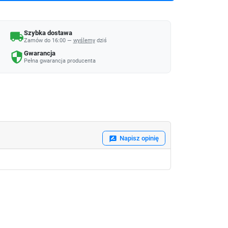
Szybka dostawa
local_shipping
Zamów do 16:00 —
wyślemy
dziś
Gwarancja
security
Pełna gwarancja producenta
Napisz opinię
rate_review