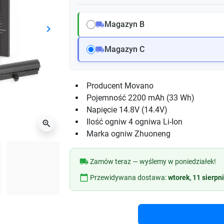
Magazyn B
local_shipping
keyboard_arrow_right
Następny
Magazyn C
local_shipping
Producent
Movano
Pojemność
2200 mAh (33 Wh)
Napięcie
14.8V (14.4V)
Ilość ogniw
4 ogniwa Li-Ion
zoom_in
Marka ogniw
Zhuoneng
local_shipping
Zamów teraz — wyślemy w poniedziałek!
calendar_today
Przewidywana dostawa:
wtorek, 11 sierpn