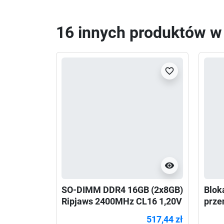
16 innych produktów w t
favorite_border
visibility
SO-DIMM DDR4 16GB (2x8GB)
Blok
Ripjaws 2400MHz CL16 1,20V
prze
517,44 zł