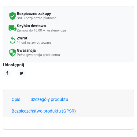
Bezpieczne zakupy
verified_user
SSL i bezpieczne płatności
Szybka dostawa
local_shipping
Zamów do 16:00 —
wyślemy
dziś
Zwrot
replay
14 dni na zwrot towaru
Gwarancja
security
Pełna gwarancja producenta
Udostępnij
Udostępnij
Tweetuj
Opis
Szczegóły produktu
Bezpieczeństwo produktu (GPSR)