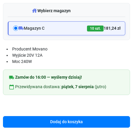
warehouse
Wybierz magazyn
local_shipping
Magazyn C
181,24 zł
10 szt.
Producent
Movano
Wyjście
20V 12A
Moc
240W
local_shipping
Zamów do 16:00 — wyślemy dzisiaj!
calendar_today
Przewidywana dostawa:
piątek, 7 sierpnia
(jutro)
Dodaj do koszyka