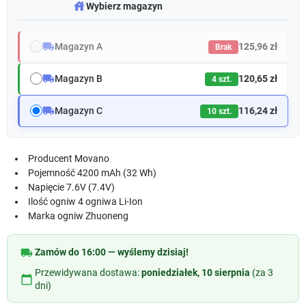
warehouse
Wybierz magazyn
local_shipping
Magazyn A
125,96 zł
Brak
local_shipping
Magazyn B
120,65 zł
4 szt.
local_shipping
Magazyn C
116,24 zł
10 szt.
Producent
Movano
Pojemność
4200 mAh (32 Wh)
Napięcie
7.6V (7.4V)
Ilość ogniw
4 ogniwa Li-Ion
Marka ogniw
Zhuoneng
local_shipping
Zamów do 16:00 — wyślemy dzisiaj!
Przewidywana dostawa:
poniedziałek, 10 sierpnia
(za 3
calendar_today
dni)