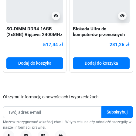
visibility
visibility
SO-DIMM DDR4 16GB
Blokada Ultra do
(2x8GB) Ripjaws 2400MHz
komputerów przenośnych
CL16 1,20V
MicroSaver 2.0
517,44 zł
281,26 zł
Dodaj do koszyka
Dodaj do koszyka
Otrzymuj informację o nowościach i wyprzedażach
Możesz zrezygnować w każdej chwili. W tym celu należy odnaleźć szczegóły w
naszej informacji prawnej.