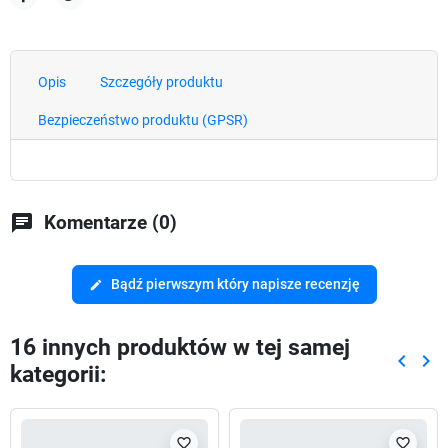
Udostępnij
Tweetuj
Opis
Szczegóły produktu
Bezpieczeństwo produktu (GPSR)
chat
Komentarze (0)
Bądź pierwszym który napisze recenzję
edit
16 innych produktów w tej samej
keyboard_arrow_left
keyboard_arrow_right
kategorii:
Poprze
Nas
favorite_border
favorite_border