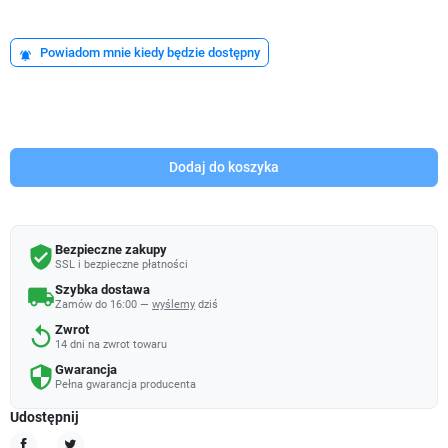
Powiadom mnie kiedy będzie dostępny
notifications_active
Dodaj do koszyka
Bezpieczne zakupy
verified_user
SSL i bezpieczne płatności
Szybka dostawa
local_shipping
Zamów do 16:00 —
wyślemy
dziś
Zwrot
replay
14 dni na zwrot towaru
Gwarancja
security
Pełna gwarancja producenta
Udostępnij