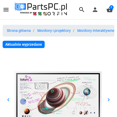
0
menu
search
person
shopping_basket
Strona główna
Monitory i projektory
Monitory Interaktywne
Aktualnie wyprzedane
keyboard_arrow_left
keyboard_arrow_right
Poprzedni
Nast