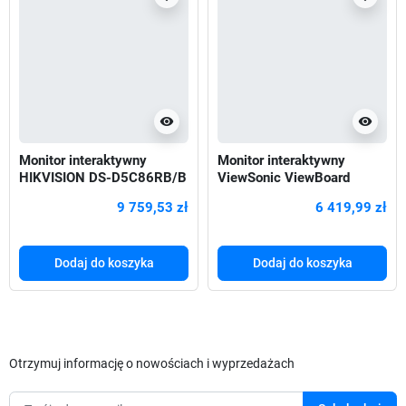
visibility
visibility
Monitor interaktywny
Monitor interaktywny
HIKVISION DS-D5C86RB/B
ViewSonic ViewBoard
86" 4K z kamerą (Android
IFP6533-G 65" 4K (Android
9 759,53 zł
6 419,99 zł
13.0,
11.0
Dodaj do koszyka
Dodaj do koszyka
Otrzymuj informację o nowościach i wyprzedażach