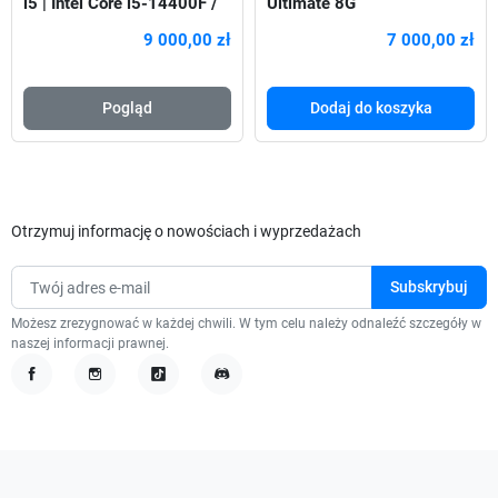
i5 | Intel Core i5-14400F /
Ultimate 8G
RTX 5070 12GB / 32GB
9 000,00 zł
7 000,00 zł
DDR5 / 2TB NVMe
Pogląd
Dodaj do koszyka
Otrzymuj informację o nowościach i wyprzedażach
Możesz zrezygnować w każdej chwili. W tym celu należy odnaleźć szczegóły w
naszej informacji prawnej.
Facebook
Instagram
TikTok
Discord