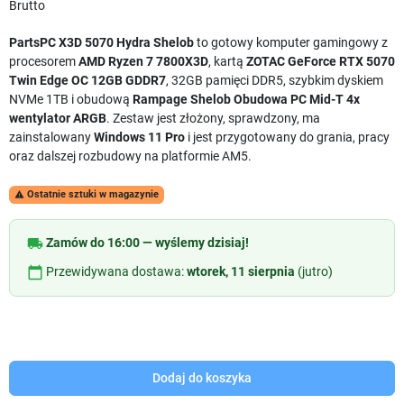
Brutto
PartsPC X3D 5070 Hydra Shelob
to gotowy komputer gamingowy z
procesorem
AMD Ryzen 7 7800X3D
, kartą
ZOTAC GeForce RTX 5070
Twin Edge OC 12GB GDDR7
, 32GB pamięci DDR5, szybkim dyskiem
NVMe 1TB i obudową
Rampage Shelob Obudowa PC Mid-T 4x
wentylator ARGB
. Zestaw jest złożony, sprawdzony, ma
zainstalowany
Windows 11 Pro
i jest przygotowany do grania, pracy
oraz dalszej rozbudowy na platformie AM5.
Ostatnie sztuki w magazynie

local_shipping
Zamów do 16:00 — wyślemy dzisiaj!
calendar_today
Przewidywana dostawa:
wtorek, 11 sierpnia
(jutro)
Dodaj do koszyka