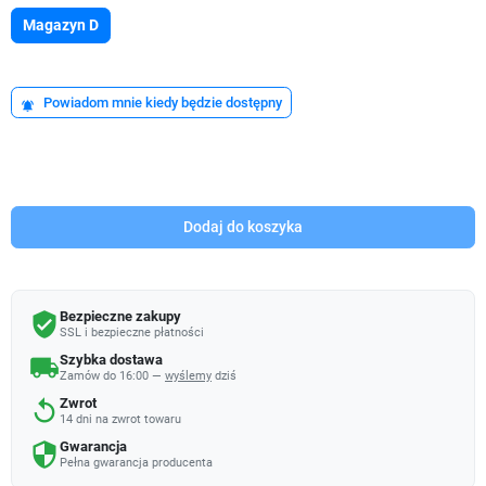
Magazyn D
Powiadom mnie kiedy będzie dostępny
notifications_active
Dodaj do koszyka
Bezpieczne zakupy
verified_user
SSL i bezpieczne płatności
Szybka dostawa
local_shipping
Zamów do 16:00 —
wyślemy
dziś
Zwrot
replay
14 dni na zwrot towaru
Gwarancja
security
Pełna gwarancja producenta