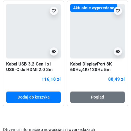
Aktualnie wyprzedane
favorite_border
favorite_border
visibility
visibility
Kabel USB 3.2 Gen 1x1
Kabel DisplayPort 8K
USB-C do HDMI 2.0 3m
60Hz,4K/120Hz 5m
Czarny
116,18 zł
88,49 zł
Dodaj do koszyka
Pogląd
Otrzymuj informację o nowościach i wyprzedażach