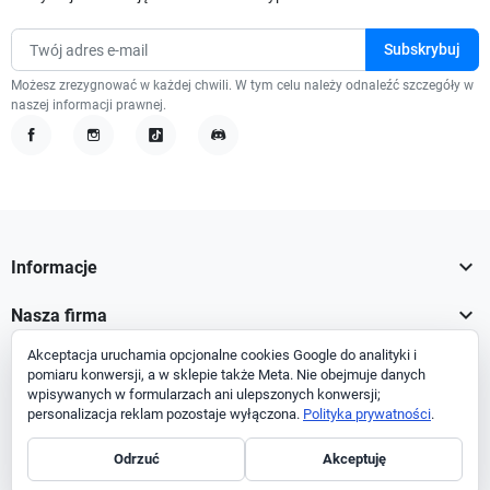
Możesz zrezygnować w każdej chwili. W tym celu należy odnaleźć szczegóły w
naszej informacji prawnej.
Facebook
Instagram
TikTok
Discord

Informacje

Nasza firma
Akceptacja uruchamia opcjonalne cookies Google do analityki i

Twoje konto
pomiaru konwersji, a w sklepie także Meta. Nie obejmuje danych
wpisywanych w formularzach ani ulepszonych konwersji;

Informacja o sklepie
personalizacja reklam pozostaje wyłączona.
Polityka prywatności
.
Odrzuć
Akceptuję
Facebook
Instagram
TikTok
Discord