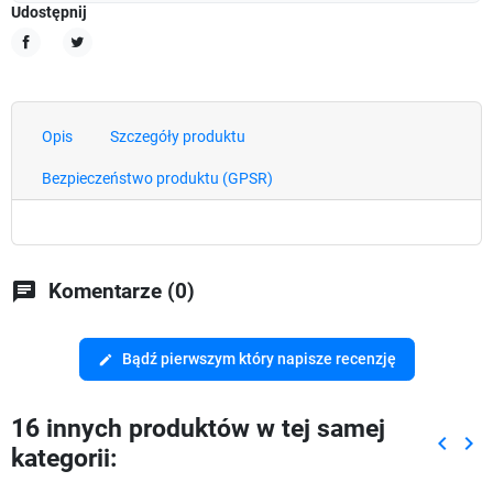
Udostępnij
Udostępnij
Tweetuj
Opis
Szczegóły produktu
Bezpieczeństwo produktu (GPSR)
chat
Komentarze (0)
Bądź pierwszym który napisze recenzję
edit
16 innych produktów w tej samej
keyboard_arrow_left
keyboard_arrow_right
kategorii:
Poprze
Nas