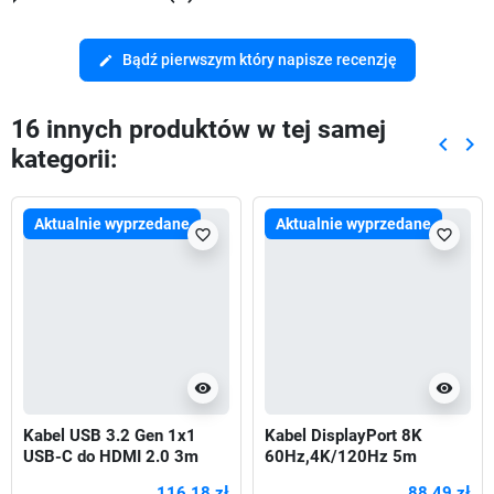
Bądź pierwszym który napisze recenzję
edit
16 innych produktów w tej samej
keyboard_arrow_left
keyboard_arrow_right
kategorii:
Poprze
Nas
Aktualnie wyprzedane
Aktualnie wyprzedane
favorite_border
favorite_border
visibility
visibility
Kabel USB 3.2 Gen 1x1
Kabel DisplayPort 8K
USB-C do HDMI 2.0 3m
60Hz,4K/120Hz 5m
Czarny
116,18 zł
88,49 zł