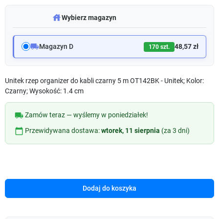
warehouse
Wybierz magazyn
local_shipping
Magazyn D
48,57 zł
170 szt.
Unitek rzep organizer do kabli czarny 5 m OT142BK - Unitek; Kolor:
Czarny; Wysokość: 1.4 cm
local_shipping
Zamów teraz — wyślemy w poniedziałek!
calendar_today
Przewidywana dostawa:
wtorek, 11 sierpnia
(za 3 dni)
Dodaj do koszyka