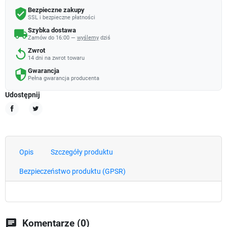
Bezpieczne zakupy
verified_user
SSL i bezpieczne płatności
Szybka dostawa
local_shipping
Zamów do 16:00 —
wyślemy
dziś
Zwrot
replay
14 dni na zwrot towaru
Gwarancja
security
Pełna gwarancja producenta
Udostępnij
Udostępnij
Tweetuj
Opis
Szczegóły produktu
Bezpieczeństwo produktu (GPSR)
chat
Komentarze (0)