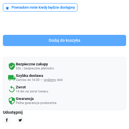
Powiadom mnie kiedy będzie dostępny
notifications_active
Dodaj do koszyka
Bezpieczne zakupy
verified_user
SSL i bezpieczne płatności
Szybka dostawa
local_shipping
Zamów do 16:00 —
wyślemy
dziś
Zwrot
replay
14 dni na zwrot towaru
Gwarancja
security
Pełna gwarancja producenta
Udostępnij
Udostępnij
Tweetuj