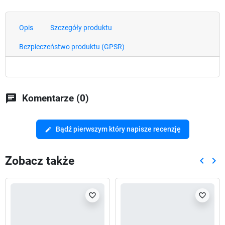
Opis
Szczegóły produktu
Bezpieczeństwo produktu (GPSR)
chat
Komentarze (0)
Bądź pierwszym który napisze recenzję
edit
Zobacz także
keyboard_arrow_left
keyboard_arrow_right
Poprze
Nas
favorite_border
favorite_border