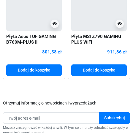
visibility
visibility
Płyta Asus TUF GAMING
Płyta MSI Z790 GAMING
B760M-PLUS II
PLUS WIFI
801,58 zł
911,36 zł
Dodaj do koszyka
Dodaj do koszyka
Otrzymuj informację o nowościach i wyprzedażach
Możesz zrezygnować w każdej chwili. W tym celu należy odnaleźć szczegóły w
naszej informacji prawnej.