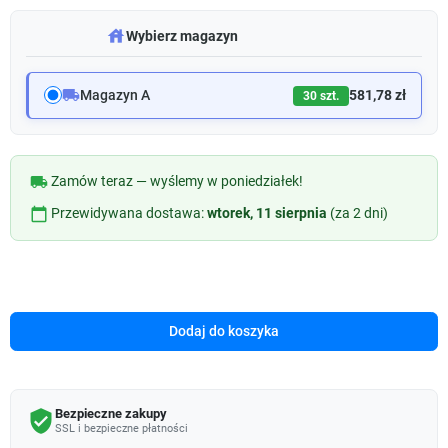
warehouse
Wybierz magazyn
local_shipping
Magazyn A
581,78 zł
30 szt.
local_shipping
Zamów teraz — wyślemy w poniedziałek!
calendar_today
Przewidywana dostawa:
wtorek, 11 sierpnia
(za 2 dni)
Dodaj do koszyka
Bezpieczne zakupy
verified_user
SSL i bezpieczne płatności