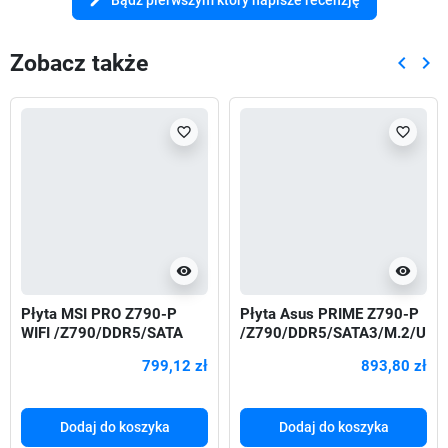
edit
Zobacz także
keyboard_arrow_left
keyboard_arrow_right
Poprze
Nas
favorite_border
favorite_border
visibility
visibility
Płyta MSI PRO Z790-P
Płyta Asus PRIME Z790-P
WIFI /Z790/DDR5/SATA
/Z790/DDR5/SATA3/M.2/U
3/M.2/USB3.2/WiFi/BT/PC
SB3.2/PCIe5.0/s.1700/AT
799,12 zł
893,80 zł
Ie5.0/ATX
X
Dodaj do koszyka
Dodaj do koszyka