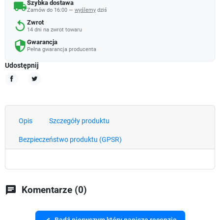
Szybka dostawa
local_shipping
Zamów do 16:00 —
wyślemy
dziś
Zwrot
replay
14 dni na zwrot towaru
Gwarancja
security
Pełna gwarancja producenta
Udostępnij
Udostępnij
Tweetuj
Opis
Szczegóły produktu
Bezpieczeństwo produktu (GPSR)
chat
Komentarze (0)
Bądź pierwszym który napisze recenzję