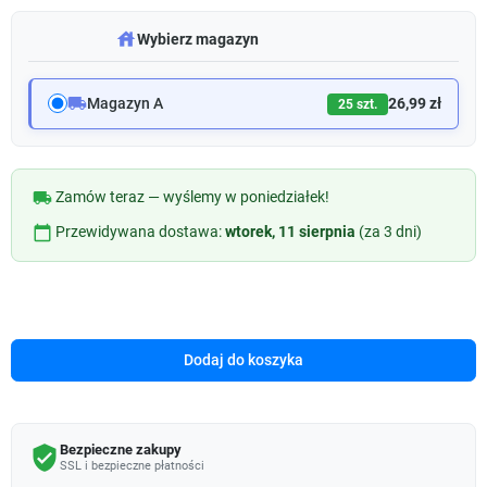
warehouse
Wybierz magazyn
local_shipping
Magazyn A
26,99 zł
25 szt.
local_shipping
Zamów teraz — wyślemy w poniedziałek!
calendar_today
Przewidywana dostawa:
wtorek, 11 sierpnia
(za 3 dni)
Dodaj do koszyka
Bezpieczne zakupy
verified_user
SSL i bezpieczne płatności