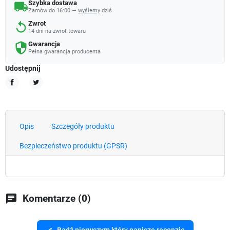
Szybka dostawa
local_shipping
Zamów do 16:00 —
wyślemy
dziś
Zwrot
replay
14 dni na zwrot towaru
Gwarancja
security
Pełna gwarancja producenta
Udostępnij
Udostępnij
Tweetuj
Opis
Szczegóły produktu
Bezpieczeństwo produktu (GPSR)
chat
Komentarze (0)
Bądź pierwszym który napisze recenzję