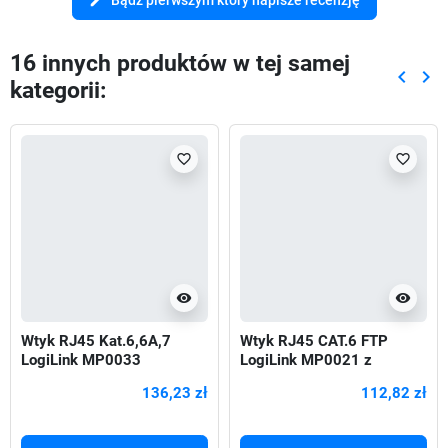
edit
16 innych produktów w tej samej
keyboard_arrow_left
keyboard_arrow_right
kategorii:
Poprze
Nas
favorite_border
favorite_border
visibility
visibility
Wtyk RJ45 Kat.6,6A,7
Wtyk RJ45 CAT.6 FTP
LogiLink MP0033
LogiLink MP0021 z
ekranowane, 50szt
osłonką, szary 100szt
136,23 zł
112,82 zł