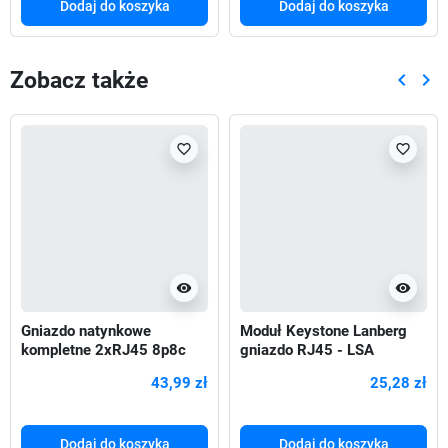
Dodaj do koszyka
Dodaj do koszyka
Zobacz także
keyboard_arrow_left
keyboard_arrow_right
Poprze
Nas
favorite_border
favorite_border
visibility
visibility
Gniazdo natynkowe
Moduł Keystone Lanberg
kompletne 2xRJ45 8p8c
gniazdo RJ45 - LSA
FTP Cat6 Netrack
beznarzędziowy FTP kat.5e
43,99 zł
25,28 zł
180° do
Dodaj do koszyka
Dodaj do koszyka