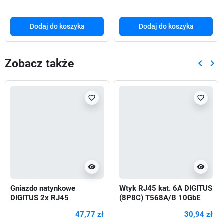
Dodaj do koszyka
Dodaj do koszyka
Zobacz także
keyboard_arrow_left
keyboard_arrow_right
Poprze
Nas
favorite_border
favorite_border
visibility
visibility
Gniazdo natynkowe
Wtyk RJ45 kat. 6A DIGITUS
DIGITUS 2x RJ45
(8P8C) T568A/B 10GbE
ekranowane kat. 6
ekran., beznarzędziowy
47,77 zł
30,94 zł