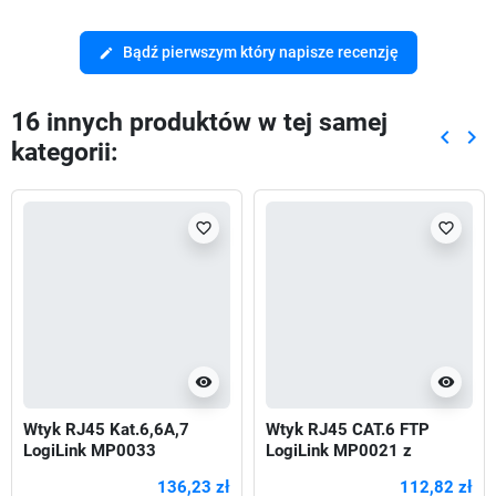
Bądź pierwszym który napisze recenzję
edit
16 innych produktów w tej samej
keyboard_arrow_left
keyboard_arrow_right
kategorii:
Poprze
Nas
favorite_border
favorite_border
visibility
visibility
Wtyk RJ45 Kat.6,6A,7
Wtyk RJ45 CAT.6 FTP
LogiLink MP0033
LogiLink MP0021 z
ekranowane, 50szt
osłonką, szary 100szt
136,23 zł
112,82 zł