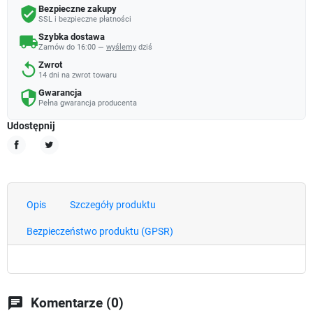
Bezpieczne zakupy
verified_user
SSL i bezpieczne płatności
Szybka dostawa
local_shipping
Zamów do 16:00 —
wyślemy
dziś
Zwrot
replay
14 dni na zwrot towaru
Gwarancja
security
Pełna gwarancja producenta
Udostępnij
Udostępnij
Tweetuj
Opis
Szczegóły produktu
Bezpieczeństwo produktu (GPSR)
chat
Komentarze (0)