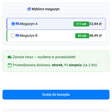
warehouse
Wybierz magazyn
local_shipping
Magazyn A
32,84 zł
111 szt.
local_shipping
Magazyn B
48,49 zł
30 szt.
local_shipping
Zamów teraz — wyślemy w poniedziałek!
calendar_today
Przewidywana dostawa:
wtorek, 11 sierpnia
(za 2 dni)
Dodaj do koszyka