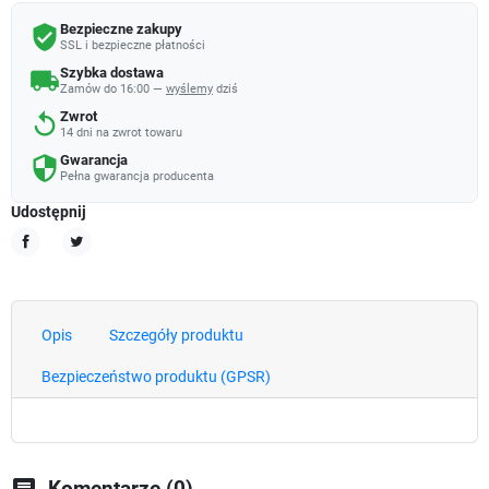
Bezpieczne zakupy
verified_user
SSL i bezpieczne płatności
Szybka dostawa
local_shipping
Zamów do 16:00 —
wyślemy
dziś
Zwrot
replay
14 dni na zwrot towaru
Gwarancja
security
Pełna gwarancja producenta
Udostępnij
Udostępnij
Tweetuj
Opis
Szczegóły produktu
Bezpieczeństwo produktu (GPSR)
chat
Komentarze (0)