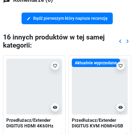
Bądź pierwszym który napisze recenzję
edit
16 innych produktów w tej samej
keyboard_arrow_left
keyboard_arrow_right
kategorii:
Poprze
Nas
Aktualnie wyprzedane
favorite_border
favorite_border
visibility
visibility
Przedłużacz/Extender
Przedłużacz/Extender
DIGITUS HDMI 4K60Hz
DIGITUS KVM HDMI+USB
150m po skrętce HDBaseT
bezprzewodowy 150m UHD