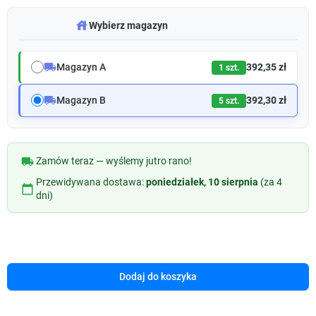
warehouse
Wybierz magazyn
local_shipping
Magazyn A
392,35 zł
1 szt.
local_shipping
Magazyn B
392,30 zł
5 szt.
local_shipping
Zamów teraz — wyślemy jutro rano!
Przewidywana dostawa:
poniedziałek, 10 sierpnia
(za 4
calendar_today
dni)
Dodaj do koszyka