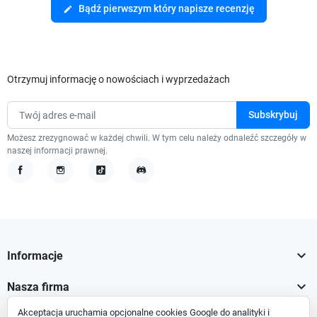
Bądź pierwszym który napisze recenzję
edit
Otrzymuj informację o nowościach i wyprzedażach
Możesz zrezygnować w każdej chwili. W tym celu należy odnaleźć szczegóły w
naszej informacji prawnej.
Facebook
Instagram
TikTok
Discord

Informacje

Nasza firma
Akceptacja uruchamia opcjonalne cookies Google do analityki i