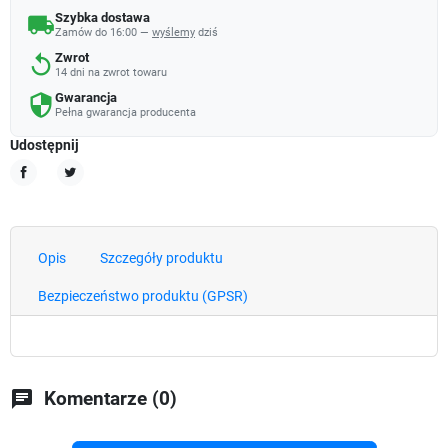
Szybka dostawa
local_shipping
Zamów do 16:00 —
wyślemy
dziś
Zwrot
replay
14 dni na zwrot towaru
Gwarancja
security
Pełna gwarancja producenta
Udostępnij
Udostępnij
Tweetuj
Opis
Szczegóły produktu
Bezpieczeństwo produktu (GPSR)
chat
Komentarze (0)