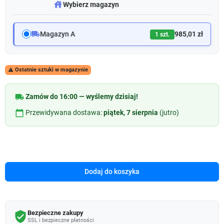
warehouse
Wybierz magazyn
local_shipping
Magazyn A
985,01 zł
1 szt.
Ostatnie sztuki w magazynie

local_shipping
Zamów do 16:00 — wyślemy dzisiaj!
calendar_today
Przewidywana dostawa:
piątek, 7 sierpnia
(jutro)
Dodaj do koszyka
Bezpieczne zakupy
verified_user
SSL i bezpieczne płatności