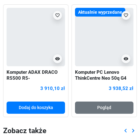
Aktualnie wyprzedane
favorite_border
favorite_border
visibility
visibility
Komputer ADAX DRACO
Komputer PC Lenovo
R5500 R5-
ThinkCentre Neo 50q G4
5500/B450/16GB/1TB/GT
Tiny
3 910,10 zł
3 938,52 zł
X1660S-6GB/3Y
Dodaj do koszyka
Pogląd
Zobacz także
keyboard_arrow_left
keyboard_arrow_right
Poprze
Nas