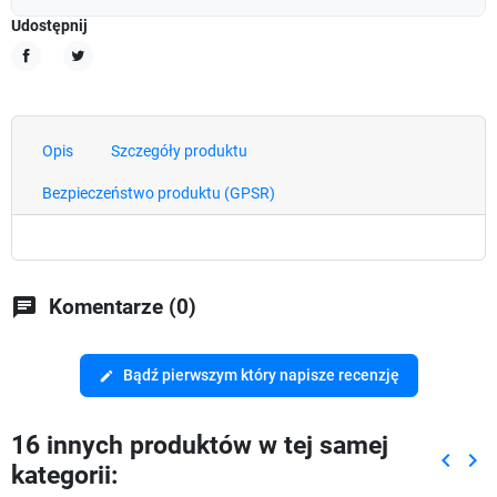
Udostępnij
Udostępnij
Tweetuj
Opis
Szczegóły produktu
Bezpieczeństwo produktu (GPSR)
chat
Komentarze (0)
Bądź pierwszym który napisze recenzję
edit
16 innych produktów w tej samej
keyboard_arrow_left
keyboard_arrow_right
kategorii:
Poprze
Nas