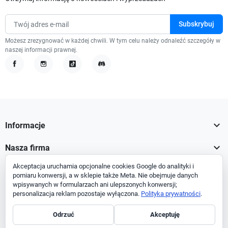
Możesz zrezygnować w każdej chwili. W tym celu należy odnaleźć szczegóły w
naszej informacji prawnej.
Facebook
Instagram
TikTok
Discord

Informacje

Nasza firma
Akceptacja uruchamia opcjonalne cookies Google do analityki i

Twoje konto
pomiaru konwersji, a w sklepie także Meta. Nie obejmuje danych
wpisywanych w formularzach ani ulepszonych konwersji;

Informacja o sklepie
personalizacja reklam pozostaje wyłączona.
Polityka prywatności
.
Odrzuć
Akceptuję
Facebook
Instagram
TikTok
Discord