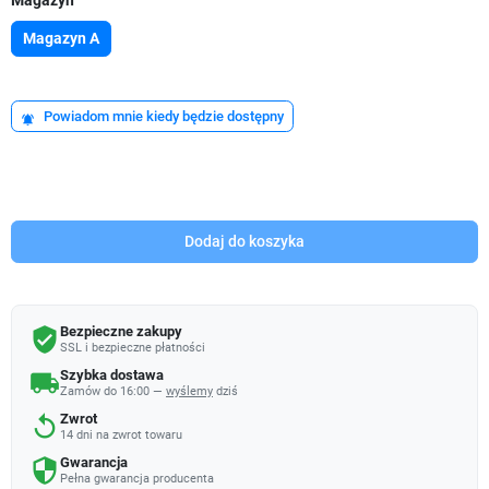
Magazyn A
Powiadom mnie kiedy będzie dostępny
notifications_active
Dodaj do koszyka
Bezpieczne zakupy
verified_user
SSL i bezpieczne płatności
Szybka dostawa
local_shipping
Zamów do 16:00 —
wyślemy
dziś
Zwrot
replay
14 dni na zwrot towaru
Gwarancja
security
Pełna gwarancja producenta