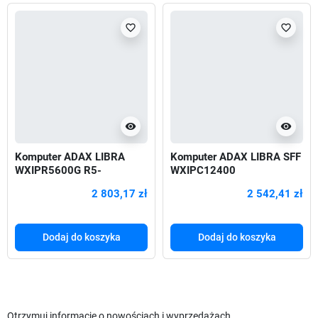
favorite_border
favorite_border
visibility
visibility
Komputer ADAX LIBRA
Komputer ADAX LIBRA SFF
WXIPR5600G R5-
WXIPC12400
5600G/A520/16GB/1TB/W
2 803,17 zł
2 542,41 zł
i-Fi/BT/W11Px64_EDU
Dodaj do koszyka
Dodaj do koszyka
Otrzymuj informację o nowościach i wyprzedażach