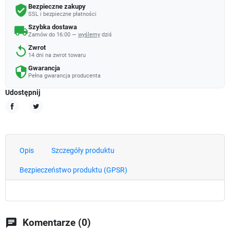
Bezpieczne zakupy
verified_user
SSL i bezpieczne płatności
Szybka dostawa
local_shipping
Zamów do 16:00 —
wyślemy
dziś
Zwrot
replay
14 dni na zwrot towaru
Gwarancja
security
Pełna gwarancja producenta
Udostępnij
Udostępnij
Tweetuj
Opis
Szczegóły produktu
Bezpieczeństwo produktu (GPSR)
chat
Komentarze (0)