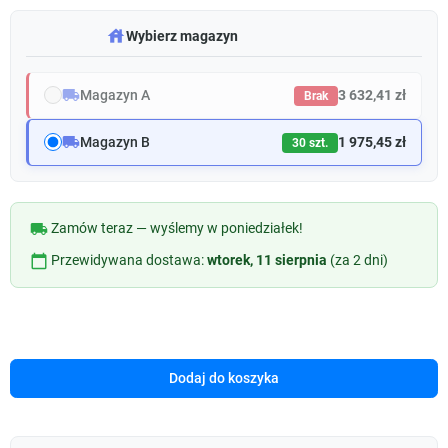
warehouse
Wybierz magazyn
local_shipping
Magazyn A
3 632,41 zł
Brak
local_shipping
Magazyn B
1 975,45 zł
30 szt.
local_shipping
Zamów teraz — wyślemy w poniedziałek!
calendar_today
Przewidywana dostawa:
wtorek, 11 sierpnia
(za 2 dni)
Dodaj do koszyka