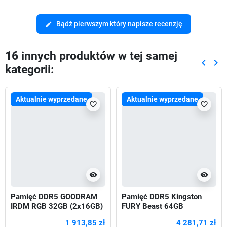
Bądź pierwszym który napisze recenzję
edit
16 innych produktów w tej samej
keyboard_arrow_left
keyboard_arrow_right
kategorii:
Poprze
Nas
Aktualnie wyprzedane
Aktualnie wyprzedane
favorite_border
favorite_border
visibility
visibility
Pamięć DDR5 GOODRAM
Pamięć DDR5 Kingston
IRDM RGB 32GB (2x16GB)
FURY Beast 64GB
6400MHz CL32
(2x32GB) 5600MHz CL40
1 913,85 zł
4 281,71 zł
1,25V Black