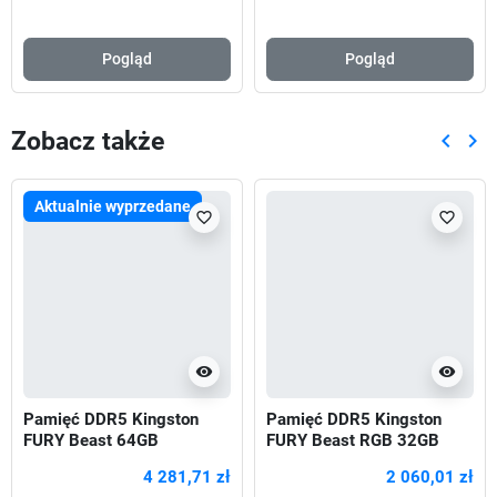
Pogląd
Pogląd
Zobacz także
keyboard_arrow_left
keyboard_arrow_right
Poprze
Nas
Aktualnie wyprzedane
favorite_border
favorite_border
visibility
visibility
Pamięć DDR5 Kingston
Pamięć DDR5 Kingston
FURY Beast 64GB
FURY Beast RGB 32GB
(2x32GB) 5600MHz CL40
(2x16GB) 5200MHz CL40
4 281,71 zł
2 060,01 zł
1,25V Black
1,25V Black