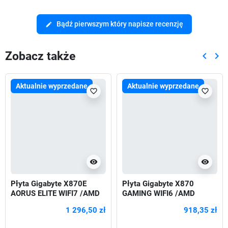
Bądź pierwszym który napisze recenzję
edit
Zobacz także
keyboard_arrow_left
keyboard_arrow_right
Poprze
Nas
Aktualnie wyprzedane
Aktualnie wyprzedane
favorite_border
favorite_border
visibility
visibility
Płyta Gigabyte X870E
Płyta Gigabyte X870
AORUS ELITE WIFI7 /AMD
GAMING WIFI6 /AMD
1 296,50 zł
918,35 zł