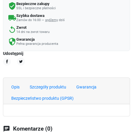
Bezpieczne zakupy
verified_user
SSL i bezpieczne płatności
Szybka dostawa
local_shipping
Zamów do 16:00 —
wyślemy
dziś
Zwrot
replay
14 dni na zwrot towaru
Gwarancja
security
Pełna gwarancja producenta
Udostępnij
Udostępnij
Tweetuj
Opis
Szczegóły produktu
Gwarancja
Bezpieczeństwo produktu (GPSR)
chat
Komentarze (0)