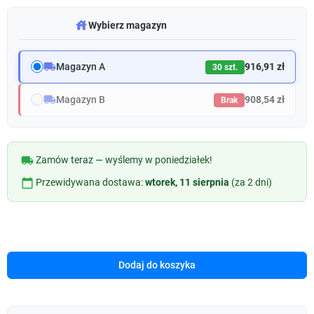
warehouse
Wybierz magazyn
local_shipping
Magazyn A
916,91 zł
30 szt.
local_shipping
Magazyn B
908,54 zł
Brak
local_shipping
Zamów teraz — wyślemy w poniedziałek!
calendar_today
Przewidywana dostawa:
wtorek, 11 sierpnia
(za 2 dni)
Dodaj do koszyka