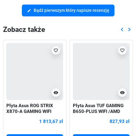
Bądź pierwszym który napisze recenzję
edit
Zobacz także
keyboard_arrow_left
keyboard_arrow_right
Poprze
Nas
favorite_border
favorite_border
visibility
visibility
Płyta Asus ROG STRIX
Płyta Asus TUF GAMING
X870-A GAMING WIFI
B650-PLUS WIFI /AMD
/AMD
1 813,67 zł
827,93 zł