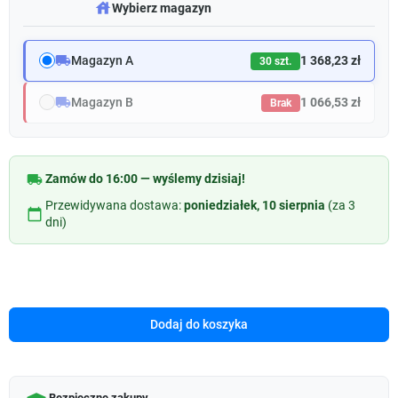
warehouse
Wybierz magazyn
local_shipping
Magazyn A
1 368,23 zł
30 szt.
local_shipping
Magazyn B
1 066,53 zł
Brak
local_shipping
Zamów do 16:00 — wyślemy dzisiaj!
Przewidywana dostawa:
poniedziałek, 10 sierpnia
(za 3
calendar_today
dni)
Dodaj do koszyka
Bezpieczne zakupy