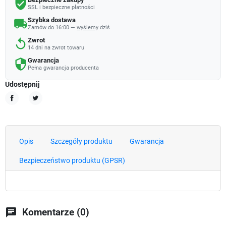
verified_user
SSL i bezpieczne płatności
Szybka dostawa
local_shipping
Zamów do 16:00 —
wyślemy
dziś
Zwrot
replay
14 dni na zwrot towaru
Gwarancja
security
Pełna gwarancja producenta
Udostępnij
Udostępnij
Tweetuj
Opis
Szczegóły produktu
Gwarancja
Bezpieczeństwo produktu (GPSR)
chat
Komentarze (0)