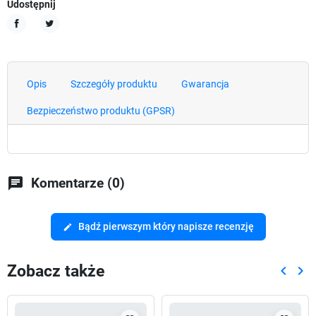
Udostępnij
Udostępnij
Tweetuj
Opis
Szczegóły produktu
Gwarancja
Bezpieczeństwo produktu (GPSR)
chat
Komentarze (0)
Bądź pierwszym który napisze recenzję
edit
Zobacz także
keyboard_arrow_left
keyboard_arrow_right
Poprze
Nas