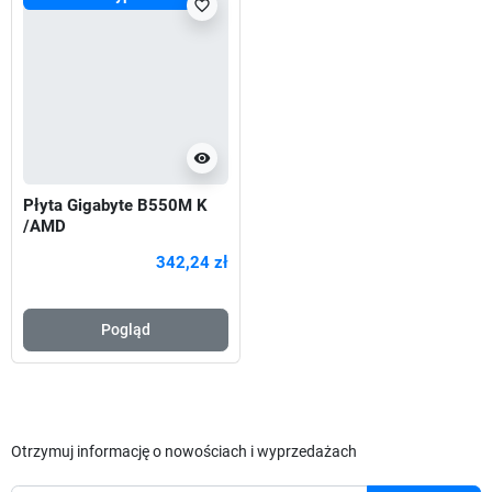
favorite_border
visibility
Płyta Gigabyte B550M K
/AMD
B550/DDR4/SATA3/M.2/U
342,24 zł
SB3.0/PCIe4.0/AM4/mATX
Pogląd
Otrzymuj informację o nowościach i wyprzedażach