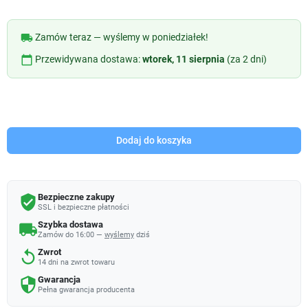
local_shipping
Zamów teraz — wyślemy w poniedziałek!
calendar_today
Przewidywana dostawa:
wtorek, 11 sierpnia
(za 2 dni)
Dodaj do koszyka
Bezpieczne zakupy
verified_user
SSL i bezpieczne płatności
Szybka dostawa
local_shipping
Zamów do 16:00 —
wyślemy
dziś
Zwrot
replay
14 dni na zwrot towaru
Gwarancja
security
Pełna gwarancja producenta