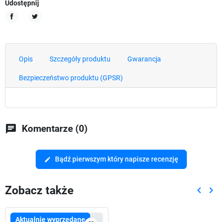
Udostępnij
Udostępnij
Tweetuj
Opis
Szczegóły produktu
Gwarancja
Bezpieczeństwo produktu (GPSR)
chat
Komentarze (0)
Bądź pierwszym który napisze recenzję
edit
Zobacz także
keyboard_arrow_left
keyboard_arrow_right
Poprze
Nas
Aktualnie wyprzedane