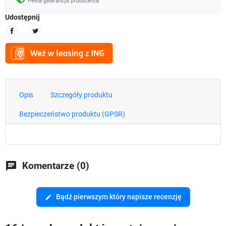
Pełna gwarancja producenta
Udostępnij
Udostępnij
Tweetuj
Opis
Szczegóły produktu
Bezpieczeństwo produktu (GPSR)
chat
Komentarze (0)
Bądź pierwszym który napisze recenzję
edit