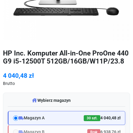
HP Inc. Komputer All-in-One ProOne 440
G9 i5-12500T 512GB/16GB/W11P/23.8
4 040,48 zł
Brutto
warehouse
Wybierz magazyn
local_shipping
Magazyn A
4 040,48 zł
30 szt.
local_shipping
Magazyn B
6 938,76 zł
Brak