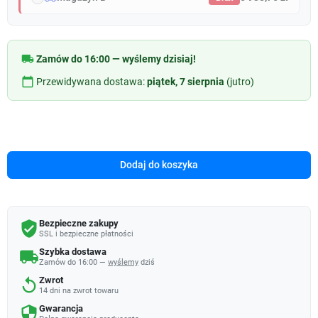
local_shipping
Zamów do 16:00 — wyślemy dzisiaj!
calendar_today
Przewidywana dostawa:
piątek, 7 sierpnia
(jutro)
Dodaj do koszyka
Bezpieczne zakupy
verified_user
SSL i bezpieczne płatności
Szybka dostawa
local_shipping
Zamów do 16:00 —
wyślemy
dziś
Zwrot
replay
14 dni na zwrot towaru
Gwarancja
security