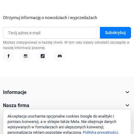
Otrzymuj informację o nowościach i wyprzedażach
Możesz zrezygnować w każdej chwili. W tym celu należy odnaleźć szczegóły w
naszej informacji prawnej.
Facebook
Instagram
TikTok
Discord

Informacje

Nasza firma
Akceptacja uruchamia opcjonalne cookies Google do analityki i

Twoje konto
pomiaru konwersji, a w sklepie także Meta. Nie obejmuje danych
wpisywanych w formularzach ani ulepszonych konwersji;

Informacja o sklepie
personalizacja reklam pozostaje wyłączona.
Polityka prywatności
.