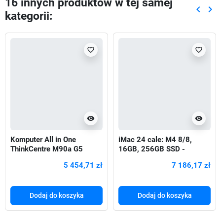
16 innych produktów w tej samej
keyboard_arrow_left
keyboard_arrow_right
kategorii:
Poprze
Nas
favorite_border
favorite_border
visibility
visibility
Komputer All in One
iMac 24 cale: M4 8/8,
ThinkCentre M90a G5
16GB, 256GB SSD -
12SH000QPB W11Pro i5-
Niebieski
5 454,71 zł
7 186,17 zł
14500/16GB/512GB/INT/2
3.8 FHD/vPro/3YRS OS +
1YR Premier
Dodaj do koszyka
Dodaj do koszyka