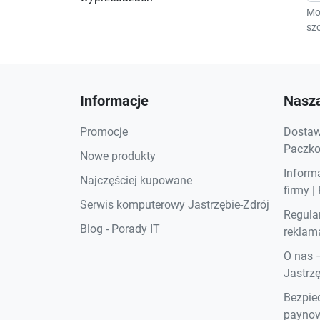
Mo
szc
Informacje
Nasza
Promocje
Dostawa
Paczkom
Nowe produkty
Inform
Najczęściej kupowane
firmy |
Serwis komputerowy Jastrzębie-Zdrój
Regula
Blog - Porady IT
reklama
O nas 
Jastrzę
Bezpiec
paynow