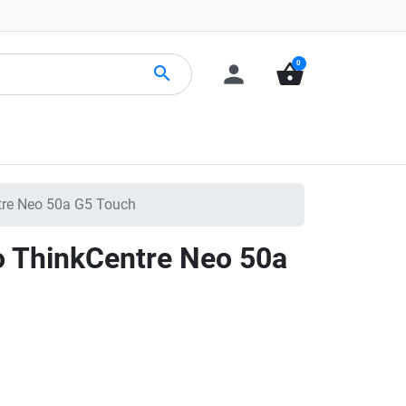
0
person
shopping_basket
search
re Neo 50a G5 Touch
 ThinkCentre Neo 50a