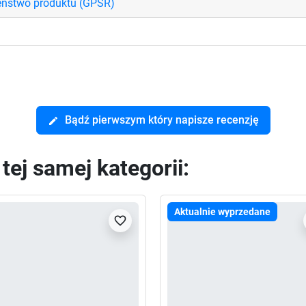
eństwo produktu (GPSR)
Bądź pierwszym który napisze recenzję
edit
ej samej kategorii:
Aktualnie wyprzedane
favorite_border