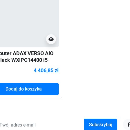
visibility
uter ADAX VERSO AIO
 Black WXIPC14400 i5-
00/H610/32GB/1TB/W11
4 406,85 zł
Dodaj do koszyka