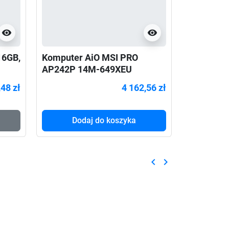
visibility
visibility
16GB,
Komputer AiO MSI PRO
Komputer
AP242P 14M-649XEU
AP272P 
,48 zł
4 162,56 zł
Dodaj do koszyka
Do
keyboard_arrow_left
keyboard_arrow_right
Poprzedni
Następny