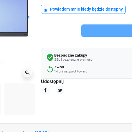
Powiadom mnie kiedy będzie dostępny
notifications_active
keyboard_arrow_right
Następny
Bezpieczne zakupy
verified_user
SSL i bezpieczne płatności
Zwrot
replay
14 dni na zwrot towaru
zoom_in
Udostępnij
Udostępnij
Tweetuj