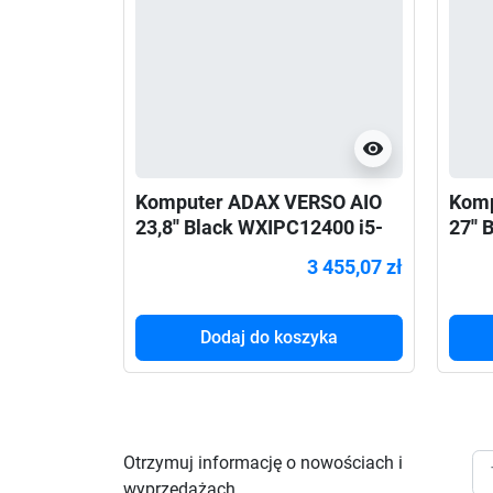
visibility
Komputer ADAX VERSO AIO
Komp
23,8'' Black WXIPC12400 i5-
27''
12400/H610/16GB/1TB/W11
144
3 455,07 zł
P
P
Dodaj do koszyka
Otrzymuj informację o nowościach i
wyprzedażach