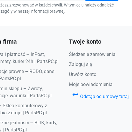
F
żesz zrezygnować w każdej chwili. W tym celu należy odnaleźć
zegóły w naszej informacji prawnej.
 firma
Twoje konto
 i płatność – InPost,
Śledzenie zamówienia
aty, kurier 24h | PartsPC.pl
Zaloguj się
acje prawne – RODO, dane
Utwórz konto
 PartsPC.pl
Moje powiadomienia
min sklepu – Zwroty,
keyboard_return
cje, warunki | PartsPC.pl
Odstąp od umowy tutaj
– Sklep komputerowy z
bia-Zdroju | PartsPC.pl
zne płatności – BLIK, karty,
 | PartsPC.pl