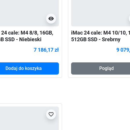
visibility
 24 cale: M4 8/8, 16GB,
iMac 24 cale: M4 10/10, 
B SSD - Niebieski
512GB SSD - Srebrny
7 186,17 zł
9 079
Dodaj do koszyka
Pogląd
favorite_border