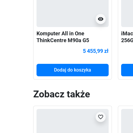
visibility
Komputer All in One
iMac
ThinkCentre M90a G5
256G
12SH000QPB W11Pro i5-
5 455,99 zł
14500/16GB/512GB/INT/23.8
FHD/vPro/3YRS OS + 1YR
Premier
Dodaj do koszyka
Zobacz także
favorite_border