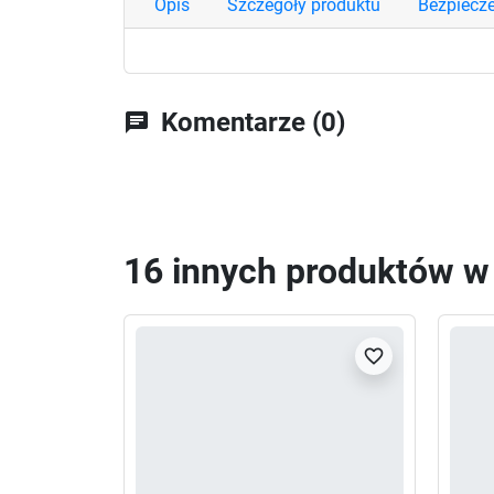
Opis
Szczegóły produktu
Bezpiecz
Komentarze (0)
chat
16 innych produktów w t
favorite_border