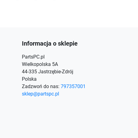
acebook
Instagram
TikTok
Discord
Informacja o sklepie
PartsPC.pl
Wielkopolska 5A
44-335 Jastrzębie-Zdrój
Polska
Zadzwoń do nas:
797357001
sklep@partspc.pl