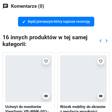
chat
Komentarze (0)
Bądź pierwszym który napisze recenzję
edit
16 innych produktów w tej samej
keyboard_arrow_left
keyboard_arrow_right
kategorii:
Poprze
Nas
favorite_border
favorite_border
visibility
visibility
Uchwyt do monitorów
Wózek mobilny do ekranów
ViewSonic VB-WMK-001-
z regulacją wysokości