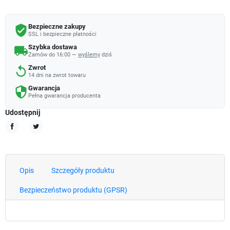
Bezpieczne zakupy
verified_user
SSL i bezpieczne płatności
Szybka dostawa
local_shipping
Zamów do 16:00 —
wyślemy
dziś
Zwrot
replay
14 dni na zwrot towaru
Gwarancja
security
Pełna gwarancja producenta
Udostępnij
Udostępnij
Tweetuj
Opis
Szczegóły produktu
Bezpieczeństwo produktu (GPSR)