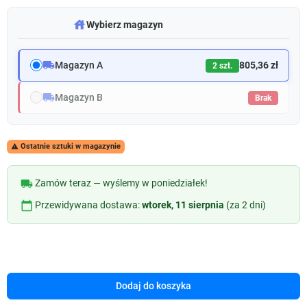
warehouse
Wybierz magazyn
local_shipping
Magazyn A
805,36 zł
2 szt.
local_shipping
Magazyn B
Brak
Ostatnie sztuki w magazynie

local_shipping
Zamów teraz — wyślemy w poniedziałek!
calendar_today
Przewidywana dostawa:
wtorek, 11 sierpnia
(za 2 dni)
Dodaj do koszyka