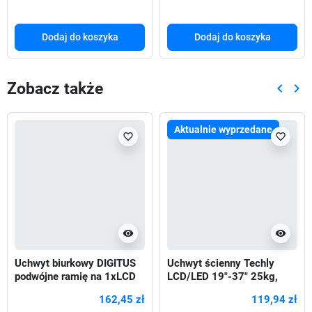
Dodaj do koszyka
Dodaj do koszyka
Zobacz także
keyboard_arrow_left
keyboard_arrow_right
Poprze
Nas
Aktualnie wyprzedane
favorite_border
favorite_border
visibility
visibility
Uchwyt biurkowy DIGITUS
Uchwyt ścienny Techly
podwójne ramię na 1xLCD
LCD/LED 19"-37" 25kg,
32" 4kg, 1xNotebook 15,4"
obrotowy,biały
162,45 zł
119,94 zł