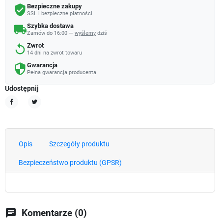
Bezpieczne zakupy
verified_user
SSL i bezpieczne płatności
Szybka dostawa
local_shipping
Zamów do 16:00 —
wyślemy
dziś
Zwrot
replay
14 dni na zwrot towaru
Gwarancja
security
Pełna gwarancja producenta
Udostępnij
Udostępnij
Tweetuj
Opis
Szczegóły produktu
Bezpieczeństwo produktu (GPSR)
chat
Komentarze (0)