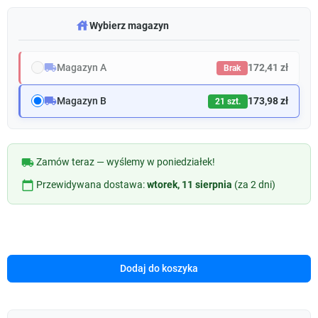
warehouse
Wybierz magazyn
local_shipping
Magazyn A
172,41 zł
Brak
local_shipping
Magazyn B
173,98 zł
21 szt.
local_shipping
Zamów teraz — wyślemy w poniedziałek!
calendar_today
Przewidywana dostawa:
wtorek, 11 sierpnia
(za 2 dni)
Dodaj do koszyka