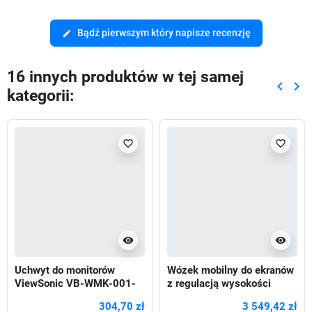
Bądź pierwszym który napisze recenzję
edit
16 innych produktów w tej samej
keyboard_arrow_left
keyboard_arrow_right
kategorii:
Poprze
Nas
favorite_border
favorite_border
visibility
visibility
Uchwyt do monitorów
Wózek mobilny do ekranów
ViewSonic VB-WMK-001-
z regulacją wysokości
2C 55"-98"
Neomounts FL55-875WH1
304,70 zł
3 549,42 zł