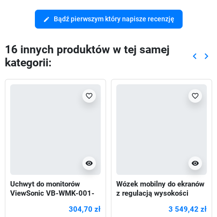
Bądź pierwszym który napisze recenzję
edit
16 innych produktów w tej samej
keyboard_arrow_left
keyboard_arrow_right
kategorii:
Poprze
Nas
favorite_border
favorite_border
visibility
visibility
Uchwyt do monitorów
Wózek mobilny do ekranów
ViewSonic VB-WMK-001-
z regulacją wysokości
2C 55"-98"
Neomounts FL55-875WH1
304,70 zł
3 549,42 zł