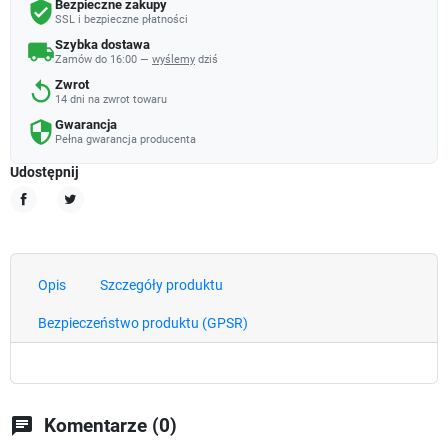
Bezpieczne zakupy
verified_user
SSL i bezpieczne płatności
Szybka dostawa
local_shipping
Zamów do 16:00 —
wyślemy
dziś
Zwrot
replay
14 dni na zwrot towaru
Gwarancja
security
Pełna gwarancja producenta
Udostępnij
Udostępnij
Tweetuj
Opis
Szczegóły produktu
Bezpieczeństwo produktu (GPSR)
chat
Komentarze (0)