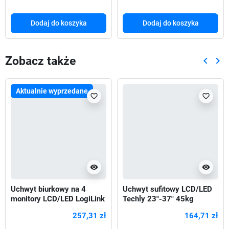
Dodaj do koszyka
Dodaj do koszyka
Zobacz także
keyboard_arrow_left
keyboard_arrow_right
Poprze
Nas
Aktualnie wyprzedane
favorite_border
favorite_border
visibility
visibility
Uchwyt biurkowy na 4
Uchwyt sufitowy LCD/LED
monitory LCD/LED LogiLink
Techly 23"-37" 45kg
VESA 100x100, 13–32“
regulowany, czarny
257,31 zł
164,71 zł