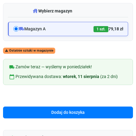
warehouse
Wybierz magazyn
local_shipping
Magazyn A
79,18 zł
1 szt.
Ostatnie sztuki w magazynie

local_shipping
Zamów teraz — wyślemy w poniedziałek!
calendar_today
Przewidywana dostawa:
wtorek, 11 sierpnia
(za 2 dni)
Dodaj do koszyka