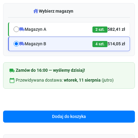
warehouse
Wybierz magazyn
local_shipping
Magazyn A
582,41 zł
2 szt.
local_shipping
Magazyn B
514,05 zł
4 szt.
local_shipping
Zamów do 16:00 — wyślemy dzisiaj!
calendar_today
Przewidywana dostawa:
wtorek, 11 sierpnia
(jutro)
Dodaj do koszyka