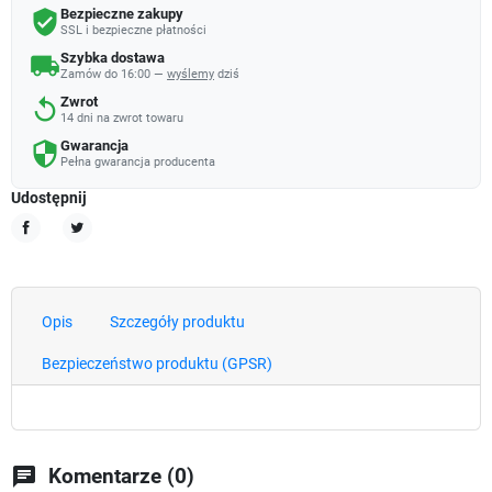
Bezpieczne zakupy
verified_user
SSL i bezpieczne płatności
Szybka dostawa
local_shipping
Zamów do 16:00 —
wyślemy
dziś
Zwrot
replay
14 dni na zwrot towaru
Gwarancja
security
Pełna gwarancja producenta
Udostępnij
Udostępnij
Tweetuj
Opis
Szczegóły produktu
Bezpieczeństwo produktu (GPSR)
chat
Komentarze (0)