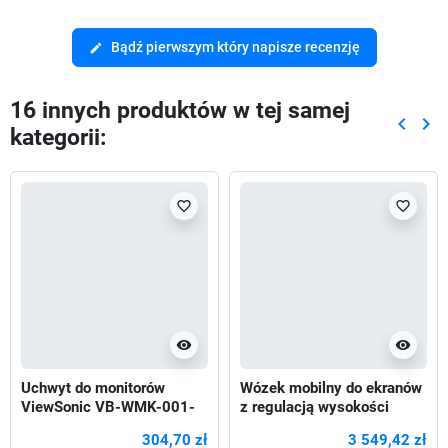
Bądź pierwszym który napisze recenzję
edit
16 innych produktów w tej samej
keyboard_arrow_left
keyboard_arrow_right
kategorii:
Poprze
Nas
favorite_border
favorite_border
visibility
visibility
Uchwyt do monitorów
Wózek mobilny do ekranów
ViewSonic VB-WMK-001-
z regulacją wysokości
2C 55"-98"
Neomounts FL55-875WH1
304,70 zł
3 549,42 zł