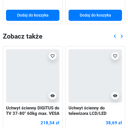
Dodaj do koszyka
Dodaj do koszyka
Zobacz także
keyboard_arrow_left
keyboard_arrow_right
Poprze
Nas
favorite_border
favorite_border
visibility
visibility
Uchwyt ścienny DIGITUS do
Uchwyt ścienny do
TV 37-80" 60kg max. VESA
telewizora LCD/LED
600x400 z regulacją pion
LogiLink pochylenie -8°/0°,
218,54 zł
38,69 zł
23-42",