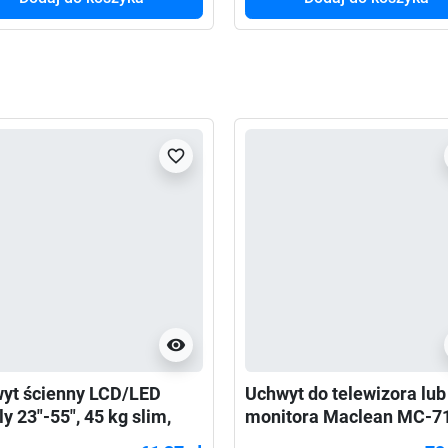
favorite_border
visibility
yt ścienny LCD/LED
Uchwyt do telewizora lub
y 23"-55", 45 kg slim,
monitora Maclean MC-7
y
13-27" 15kg czarny max