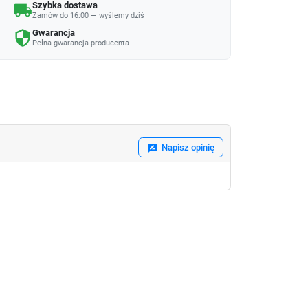
Szybka dostawa
local_shipping
Zamów do 16:00 —
wyślemy
dziś
Gwarancja
security
Pełna gwarancja producenta
Napisz opinię
rate_review