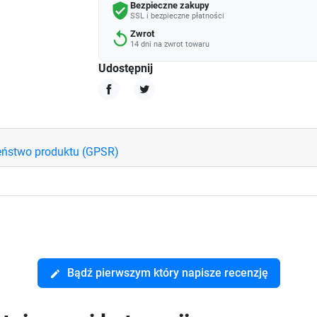
Bezpieczne zakupy
verified_user
SSL i bezpieczne płatności
Zwrot
replay
14 dni na zwrot towaru
Udostępnij
Udostępnij
Tweetuj
eństwo produktu (GPSR)
Bądź pierwszym który napisze recenzję
edit