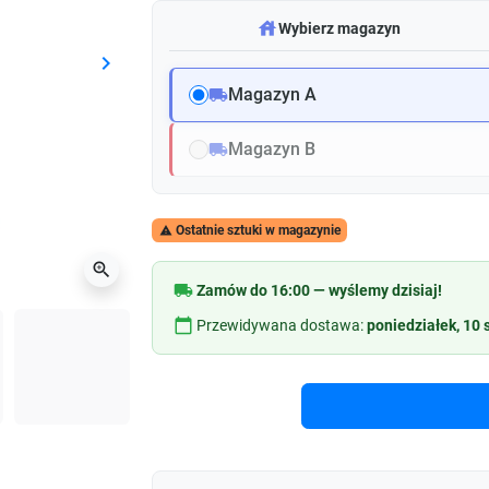
warehouse
Wybierz magazyn
keyboard_arrow_right
Następny
Magazyn A
local_shipping
Magazyn B
local_shipping
Ostatnie sztuki w magazynie

zoom_in
local_shipping
Zamów do 16:00 — wyślemy dzisiaj!
calendar_today
Przewidywana dostawa:
poniedziałek, 10 