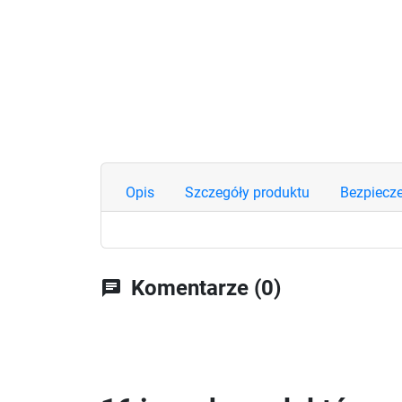
Opis
Szczegóły produktu
Bezpiecz
Komentarze (0)
chat