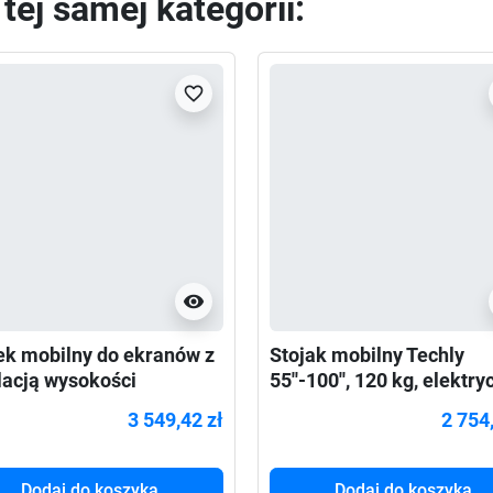
ej samej kategorii:
favorite_border
visibility
k mobilny do ekranów z
Stojak mobilny Techly
lacją wysokości
55''-100'', 120 kg, elektr
mounts FL55-875WH1
regulacja
3 549,42 zł
2 754
Dodaj do koszyka
Dodaj do koszyka