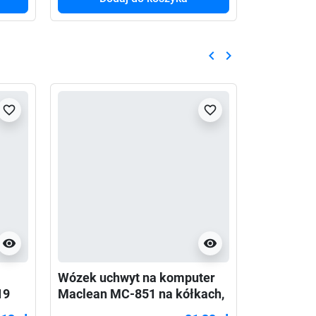
keyboard_arrow_left
keyboard_arrow_right
Poprzedni
Następny
favorite_border
favorite_border
visibility
visibility
Wózek uchwyt na komputer
19
Maclean MC-851 na kółkach,
max 10kg