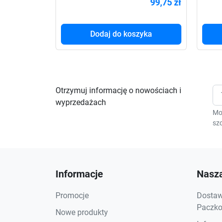
99,75 zł
Dodaj do koszyka
Otrzymuj informację o nowościach i
wyprzedażach
Mo
szc
Informacje
Nasza
Promocje
Dostawa
Paczkom
Nowe produkty