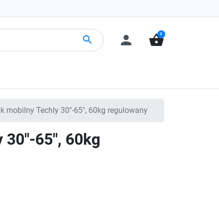
0
person
shopping_basket
search
k mobilny Techly 30"-65", 60kg regulowany
 30"-65", 60kg