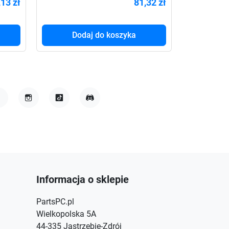
,13 zł
81,32 zł
Dodaj do koszyka
acebook
Instagram
TikTok
Discord
Informacja o sklepie
PartsPC.pl
Wielkopolska 5A
44-335 Jastrzębie-Zdrój