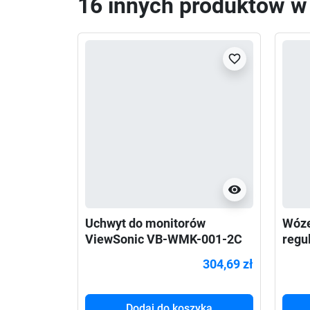
16 innych produktów w t
favorite_border
visibility
Uchwyt do monitorów
Wóze
ViewSonic VB-WMK-001-2C
regu
55"-98"
Neo
304,69 zł
Dodaj do koszyka