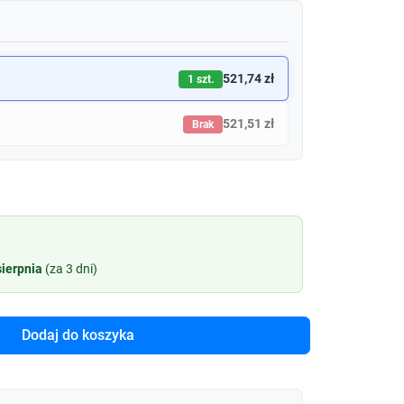
521,74 zł
1 szt.
521,51 zł
Brak
sierpnia
(za 3 dni)
Dodaj do koszyka